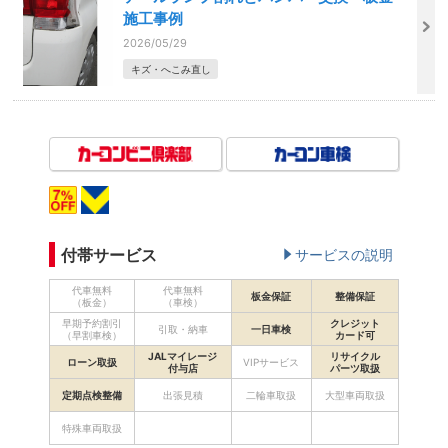
施工事例
2026/05/29
キズ・へこみ直し
付帯サービス
サービスの説明
代車無料
代車無料
板金保証
整備保証
（板金）
（車検）
早期予約割引
クレジット
引取・納車
一日車検
（早割車検）
カード可
JALマイレージ
リサイクル
ローン取扱
VIPサービス
付与店
パーツ取扱
定期点検整備
出張見積
二輪車取扱
大型車両取扱
特殊車両取扱