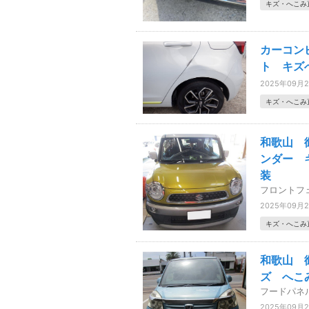
キズ・へこみ
カーコン
ト キズ
2025年09月
キズ・へこみ
和歌山 
ンダー 
装
フロントフ
2025年09月
キズ・へこみ
和歌山 
ズ へこ
フードパネ
2025年09月