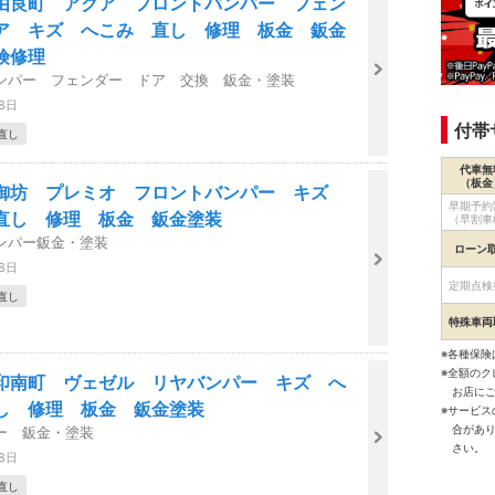
由良町 アクア フロントバンパー フェン
ア キズ へこみ 直し 修理 板金 鈑金
険修理
ンパー フェンダー ドア 交換 鈑金・塗装
28日
付帯
直し
代車無
（板金
御坊 プレミオ フロントバンパー キズ
早期予約
直し 修理 板金 鈑金塗装
（早割車
ンパー鈑金・塗装
ローン
28日
定期点検
直し
特殊車両
※各種保険
※全額の
印南町 ヴェゼル リヤバンパー キズ へ
お店に
し 修理 板金 鈑金塗装
※サービ
合があ
ー 鈑金・塗装
さい。
28日
直し