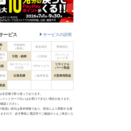
サービス
サービスの説明
料
代車無料
板金保証
整備保証
）
（車検）
割引
クレジット
引取・納車
一日車検
検）
カード可
JALマイレージ
リサイクル
取扱
VIPサービス
付与店
パーツ取扱
整備
出張見積
二輪車取扱
大型車両取扱
取扱
は全店舗で取り扱っております。
クレジットカード払いはお受けできない場合があります。
ご確認ください。
スの取扱い表示は基本情報であり、状況により変動する場
りますので、必ず事前に電話等でご確認のうえご来店くだ