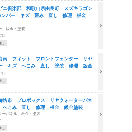
ビニ俱楽部 和歌山県由良町 スズキワゴン
バンパー キズ 歪み 直し 修理 板金
ー 鈑金・塗装
27日
直し
海南 フィット フロントフェンダー リヤ
ー キズ へこみ 直し 塗装 修理 鈑金
27日
直し
御坊市 プロボックス リヤクォーターパネ
 へこみ 直し 修理 板金 鈑金塗装
ターパネル 鈑金・塗装
21日
直し