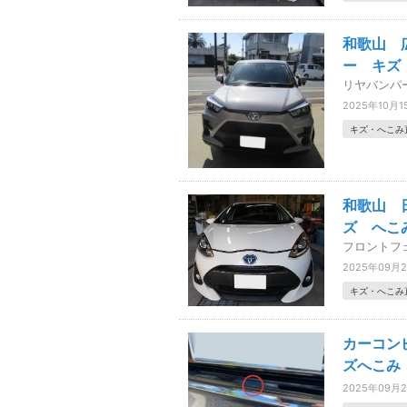
和歌山 
ー キズ
リヤバンパ
2025年10月1
キズ・へこみ
和歌山 
ズ へこ
フロントフ
2025年09月
キズ・へこみ
カーコン
ズへこみ
2025年09月