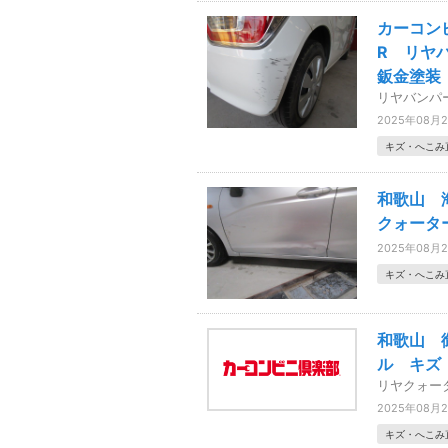
カーコン
R リヤ
鈑金塗装
リヤバンパ
2025年08月
キズ・へこみ
和歌山 
クォータ
2025年08月
キズ・へこみ
和歌山 
ル キズ
リヤクォー
2025年08月
キズ・へこみ