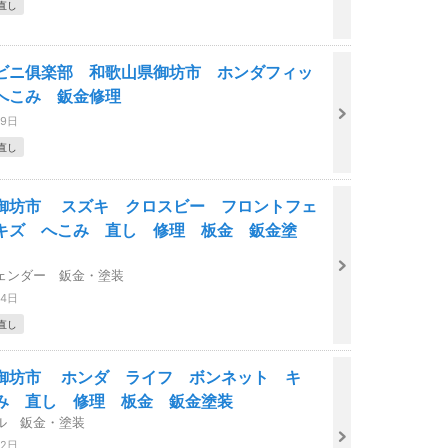
直し
ビニ俱楽部 和歌山県御坊市 ホンダフィッ
へこみ 鈑金修理
29日
直し
御坊市 スズキ クロスビー フロントフェ
キズ へこみ 直し 修理 板金 鈑金塗
ェンダー 鈑金・塗装
24日
直し
御坊市 ホンダ ライフ ボンネット キ
み 直し 修理 板金 鈑金塗装
ル 鈑金・塗装
22日