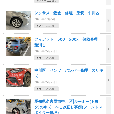
キズ・へこみ直し
レクサス 鈑金 修理 塗装 中川区
2025年07月04日
キズ・へこみ直し
フィアット 500 500x 保険修理
艶消し
2025年05月25日
キズ・へこみ直し
中川区 ベンツ バンパー修理 スリキ
ズ
2025年05月25日
キズ・へこみ直し
愛知県名古屋市中川区|ルーミー(トヨ
タ)のキズ・へこみ直し事例(フロントス
ポイラー修理)