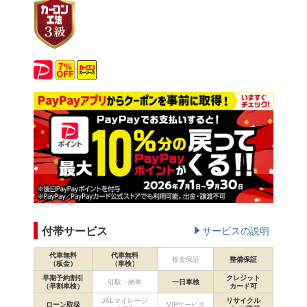
付帯サービス
サービスの説明
代車無料
代車無料
板金保証
整備保証
（板金）
（車検）
早期予約割引
クレジット
引取・納車
一日車検
（早割車検）
カード可
JALマイレージ
リサイクル
ローン取扱
VIPサービス