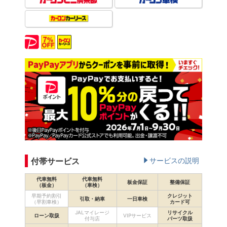
付帯サービス
サービスの説明
代車無料
代車無料
板金保証
整備保証
（板金）
（車検）
早期予約割引
クレジット
引取・納車
一日車検
（早割車検）
カード可
JALマイレージ
リサイクル
ローン取扱
VIPサービス
付与店
パーツ取扱