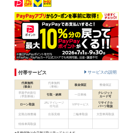
付帯サービス
サービスの説明
代車無料
代車無料
板金保証
整備保証
（板金）
（車検）
早期予約割引
クレジット
引取・納車
一日車検
（早割車検）
カード可
JALマイレージ
リサイクル
ローン取扱
VIPサービス
付与店
パーツ取扱
定期点検整備
出張見積
二輪車取扱
大型車両取扱
特殊車両取扱
※各種保険は全店舗で取り扱っております。