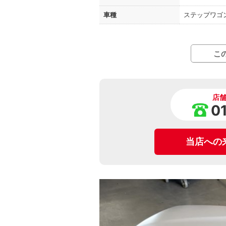
車種
ステップワゴ
こ
店
0
当店への