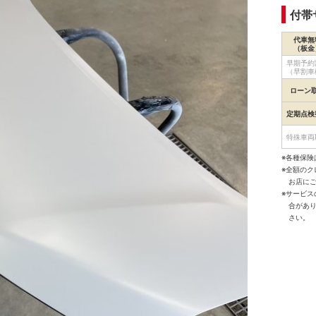
付帯
代車無
（板金
早期予約
（早割車
ローン
定期点検
特殊車両
※各種保険
※全額の
お店に
※サービ
合があ
さい。