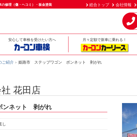
総合トップ
会社情報
車の修理（傷・ヘコミ）・板金塗装
安心して車検を受けたい方へ
月々定額で新車に乗れる！
のご紹介
姫路市 ステップワゴン ボンネット 剥がれ
社 花田店
ボンネット 剥がれ
直し