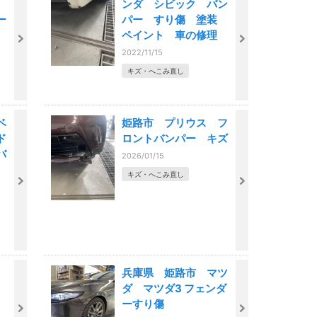
ンダ シビック バン
ー
パー すり傷 塗装
ミ
ペイント 車の修理
2022/11/15
キズ・へこみ直し
ベ
姫路市 プリウス フ
ド
ロントバンパー キズ
バ
2026/01/15
理
キズ・へこみ直し
ス
兵庫県 姫路市 マツ
ダ マツダ3 フェンダ
ーすり傷