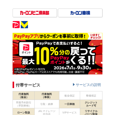
付帯サービス
サービスの説明
代車無料
代車無料
板金保証
整備保証
（板金）
（車検）
早期予約割引
クレジット
引取・納車
一日車検
（早割車検）
カード可
JALマイレージ
リサイクル
ローン取扱
VIPサービス
付与店
パーツ取扱