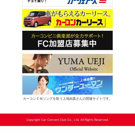
カーコンＣＭソングを歌う上地由真さんの関連サイトです。
Copyright Car Conveni Club Co., Ltd. All Rights Reserved.