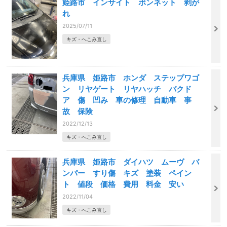
姫路市 インサイト ボンネット 剥が
れ
2025/07/11
キズ・へこみ直し
兵庫県 姫路市 ホンダ ステップワゴ
ン リヤゲート リヤハッチ バクド
ア 傷 凹み 車の修理 自動車 事
故 保険
2022/12/13
キズ・へこみ直し
兵庫県 姫路市 ダイハツ ムーヴ バ
ンパー すり傷 キズ 塗装 ペイン
ト 値段 価格 費用 料金 安い
2022/11/04
キズ・へこみ直し