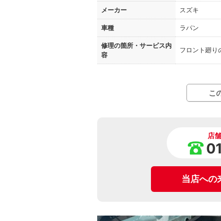
メーカー
スズキ
車種
ラパン
修理の箇所・
サービス内
フロント廻り
容
こ
店
0
当店への