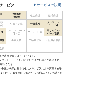
サービス
サービスの説明
料
代車無料
板金保証
整備保証
）
（車検）
割引
クレジット
引取・納車
一日車検
検）
カード可
JALマイレージ
リサイクル
取扱
VIPサービス
付与店
パーツ取扱
整備
出張見積
二輪車取扱
大型車両取扱
取扱
は全店舗で取り扱っております。
クレジットカード払いはお受けできない場合があります。
ご確認ください。
スの取扱い表示は基本情報であり、状況により変動する場
りますので、必ず事前に電話等でご確認のうえご来店くだ