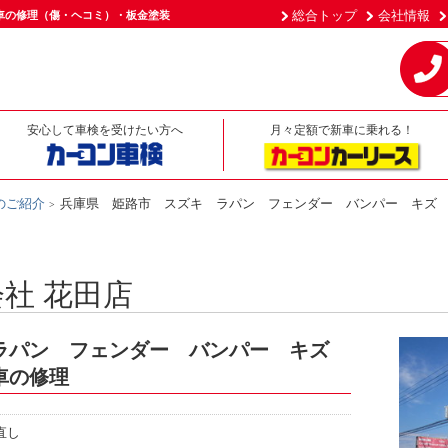
総合トップ
会社情報
車の修理（傷・ヘコミ）・板金塗装
安心して車検を受けたい方へ
月々定額で新車に乗れる！
のご紹介
兵庫県 姫路市 スズキ ラパン フェンダー バンパー キズ
社 花田店
ラパン フェンダー バンパー キズ
車の修理
直し