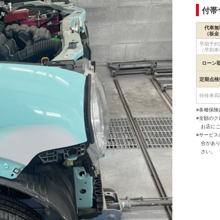
付帯
代車無
（板金
早期予約
（早割車
ローン
定期点検
特殊車両
※各種保険
※全額の
お店に
※サービ
合があ
さい。