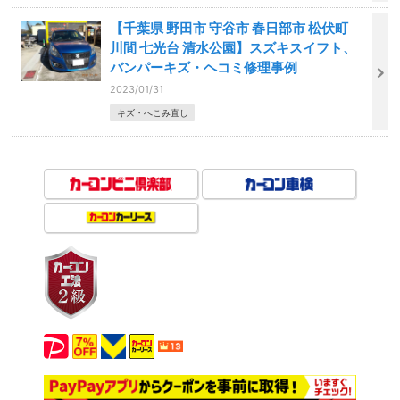
【千葉県 野田市 守谷市 春日部市 松伏町
川間 七光台 清水公園】スズキスイフト、
バンパーキズ・ヘコミ修理事例
2023/01/31
キズ・へこみ直し