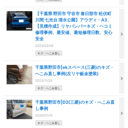
【千葉県 野田市 守谷市 春日部市 松伏町
川間 七光台 清水公園】アウディ・A3、
【見積作成】リヤバンパーキズ・ヘコミ
修理事例、最安値、最短修理日数、安心
安全
2023/03/06
キズ・へこみ直し
千葉県野田市|ekスペース(三菱)のキズ・
へこみ直し事例(左リヤ鈑金塗装)
2023/11/29
キズ・へこみ直し
千葉県野田市|D2(三菱)のキズ・へこみ直
し事例
2026/07/10
キズ・へこみ直し