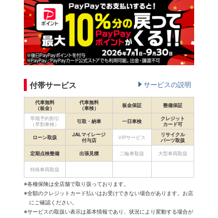
付帯サービス
サービスの説明
代車無料
代車無料
板金保証
整備保証
（板金）
（車検）
早期予約割引
クレジット
引取・納車
一日車検
（早割車検）
カード可
JALマイレージ
リサイクル
ローン取扱
VIPサービス
付与店
パーツ取扱
定期点検整備
出張見積
二輪車取扱
大型車両取扱
特殊車両取扱
※各種保険は全店舗で取り扱っております。
※全額のクレジットカード払いはお受けできない場合があります。お店
にご確認ください。
※サービスの取扱い表示は基本情報であり、状況により変動する場合が