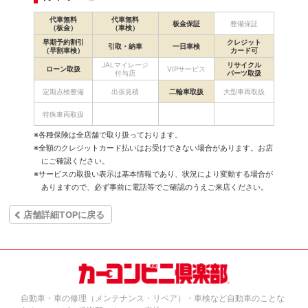
代車無料
代車無料
板金保証
整備保証
（板金）
（車検）
早期予約割引
クレジット
引取・納車
一日車検
（早割車検）
カード可
JALマイレージ
リサイクル
ローン取扱
VIPサービス
付与店
パーツ取扱
定期点検整備
出張見積
二輪車取扱
大型車両取扱
特殊車両取扱
※各種保険は全店舗で取り扱っております。
※全額のクレジットカード払いはお受けできない場合があります。お店
にご確認ください。
※サービスの取扱い表示は基本情報であり、状況により変動する場合が
ありますので、必ず事前に電話等でご確認のうえご来店ください。
店舗詳細TOPに戻る
自動車・車の修理（メンテナンス・リペア）・車検など自動車のことな