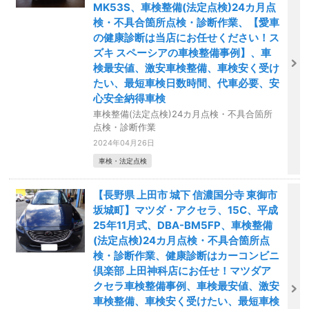
MK53S、車検整備(法定点検)24カ月点
検・不具合箇所点検・診断作業、【愛車
の健康診断は当店にお任せください！ス
ズキ スペーシアの車検整備事例】、車
検最安値、激安車検整備、車検安く受け
たい、最短車検日数時間、代車必要、安
心安全納得車検
車検整備(法定点検)24カ月点検・不具合箇所
点検・診断作業
2024年04月26日
車検・法定点検
【長野県 上田市 城下 信濃国分寺 東御市
坂城町】マツダ・アクセラ、15C、平成
25年11月式、DBA-BM5FP、車検整備
(法定点検)24カ月点検・不具合箇所点
検・診断作業、健康診断はカーコンビニ
倶楽部 上田神科店にお任せ！マツダア
クセラ車検整備事例、車検最安値、激安
車検整備、車検安く受けたい、最短車検