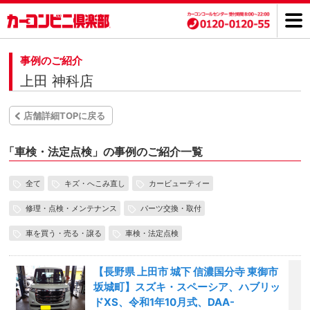
事例のご紹介
上田 神科店
店舗詳細TOPに戻る
「
車検・法定点検」の事例のご紹介一覧
全て
キズ・へこみ直し
カービューティー
修理・点検・メンテナンス
パーツ交換・取付
車を買う・売る・譲る
車検・法定点検
【長野県 上田市 城下 信濃国分寺 東御市
坂城町】スズキ・スペーシア、ハブリッ
ドXS、令和1年10月式、DAA-