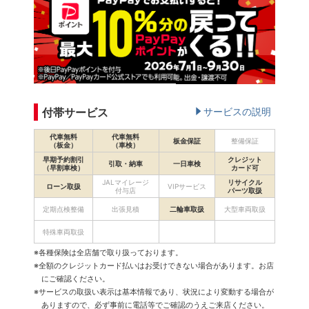
付帯サービス
サービスの説明
代車無料
代車無料
板金保証
整備保証
（板金）
（車検）
早期予約割引
クレジット
引取・納車
一日車検
（早割車検）
カード可
JALマイレージ
リサイクル
ローン取扱
VIPサービス
付与店
パーツ取扱
定期点検整備
出張見積
二輪車取扱
大型車両取扱
特殊車両取扱
※各種保険は全店舗で取り扱っております。
※全額のクレジットカード払いはお受けできない場合があります。お店
にご確認ください。
※サービスの取扱い表示は基本情報であり、状況により変動する場合が
ありますので、必ず事前に電話等でご確認のうえご来店ください。