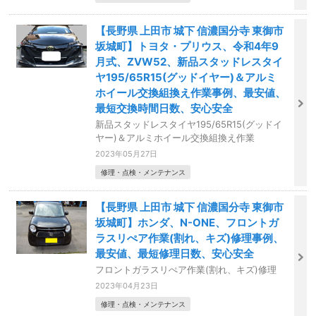
【長野県 上田市 城下 信濃国分寺 東御市
坂城町】トヨタ・プリウス、令和4年9
月式、ZVW52、新品スタッドレスタイ
ヤ195/65R15(グッドイヤー)＆アルミ
ホイール交換組換え作業事例、最安値、
最短交換時間日数、安心安全
新品スタッドレスタイヤ195/65R15(グッドイ
ヤー)＆アルミホイール交換組換え作業
2023年05月27日
修理・点検・メンテナンス
【長野県 上田市 城下 信濃国分寺 東御市
坂城町】ホンダ、N-ONE、フロントガ
ラスリぺア作業(割れ、キズ)修理事例、
最安値、最短修理日数、安心安全
フロントガラスリぺア作業(割れ、キズ)修理
2023年04月23日
修理・点検・メンテナンス