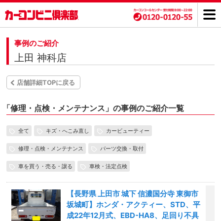
事例のご紹介
上田 神科店
店舗詳細TOPに戻る
「
修理・点検・メンテナンス」の事例のご紹介一覧
全て
キズ・へこみ直し
カービューティー
修理・点検・メンテナンス
パーツ交換・取付
車を買う・売る・譲る
車検・法定点検
【長野県 上田市 城下 信濃国分寺 東御市
坂城町】ホンダ・アクティー、STD、平
成22年12月式、EBD-HA8、足回り不具