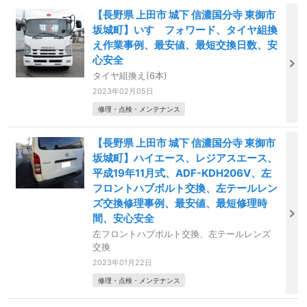
【長野県 上田市 城下 信濃国分寺 東御市
坂城町】いすゞフォワード、タイヤ組換
え作業事例、最安値、最短交換日数、安
心安全
タイヤ組換え(6本)
2023年02月05日
修理・点検・メンテナンス
【長野県 上田市 城下 信濃国分寺 東御市
坂城町】ハイエース、レジアスエース、
平成19年11月式、ADF-KDH206V、左
フロントハブボルト交換、左テールレン
ズ交換修理事例、最安値、最短修理時
間、安心安全
左フロントハブボルト交換、左テールレンズ
交換
2023年01月22日
修理・点検・メンテナンス