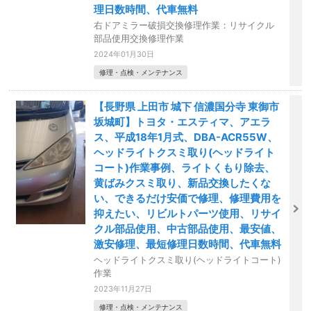
理日数時間、代車無料
右ドアミラー破損交換修理作業：リサイクル
部品使用交換修理作業
2024年01月30日
修理・点検・メンテナンス
【長野県 上田市 城下 信濃国分寺 東御市
坂城町】トヨタ・エスティマ、アエラ
ス、平成18年1月式、DBA-ACR55W、
ヘッドライトクスミ取り(ヘッドライト
コート)作業事例、ライトくもり除去、
黄ばみクスミ取り、新品交換したくな
い、できるだけ安価で修理、修理費用を
抑えたい、リビルトパーツ使用、リサイ
クル部品使用、中古部品使用、最安値、
激安修理、最短修理日数時間、代車無料
ヘッドライトクスミ取り(ヘッドライトコート)
作業
2023年11月27日
修理・点検・メンテナンス