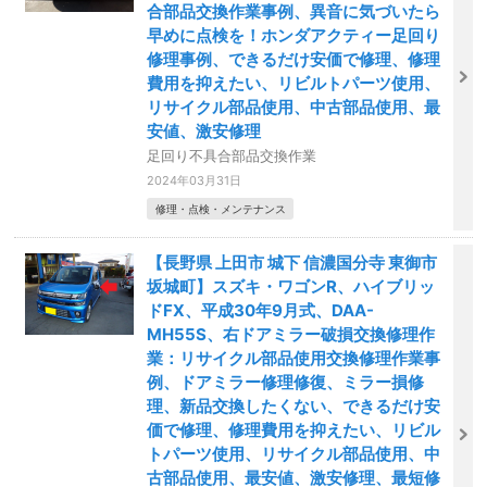
合部品交換作業事例、異音に気づいたら
早めに点検を！ホンダアクティー足回り
修理事例、できるだけ安価で修理、修理
費用を抑えたい、リビルトパーツ使用、
リサイクル部品使用、中古部品使用、最
安値、激安修理
足回り不具合部品交換作業
2024年03月31日
修理・点検・メンテナンス
【長野県 上田市 城下 信濃国分寺 東御市
坂城町】スズキ・ワゴンR、ハイブリッ
ドFX、平成30年9月式、DAA-
MH55S、右ドアミラー破損交換修理作
業：リサイクル部品使用交換修理作業事
例、ドアミラー修理修復、ミラー損修
理、新品交換したくない、できるだけ安
価で修理、修理費用を抑えたい、リビル
トパーツ使用、リサイクル部品使用、中
古部品使用、最安値、激安修理、最短修