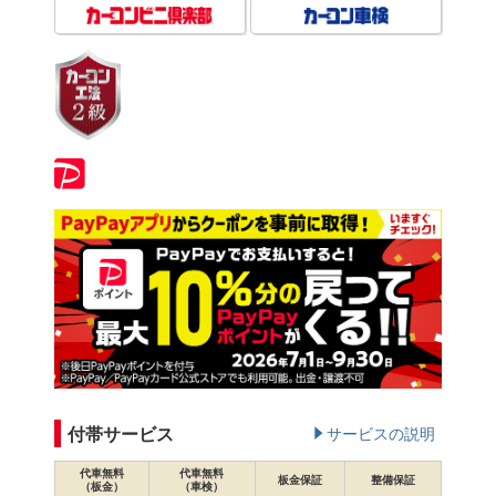
付帯サービス
サービスの説明
代車無料
代車無料
板金保証
整備保証
（板金）
（車検）