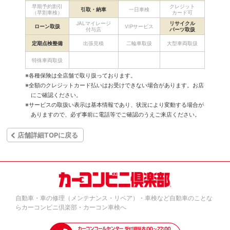
早期予約割引
クレジット
引取・納車
一日車検
（早割車検）
カード可
JALマイレージ
リサイクル
ローン取扱
VIPサービス
付与店
パーツ取扱
定期点検整備
出張見積
二輪車取扱
大型車両取扱
特殊車両取扱
※各種保険は全店舗で取り扱っております。
※全額のクレジットカード払いはお受けできない場合があります。お店
にご確認ください。
※サービスの取扱い表示は基本情報であり、状況により変動する場合が
ありますので、必ず事前に電話等でご確認のうえご来店ください。
店舗詳細TOPに戻る
自動車・車の修理（メンテナンス・リペア）・車検など自動車のことな
らカーコンビニ倶楽部・カーコン車検へ