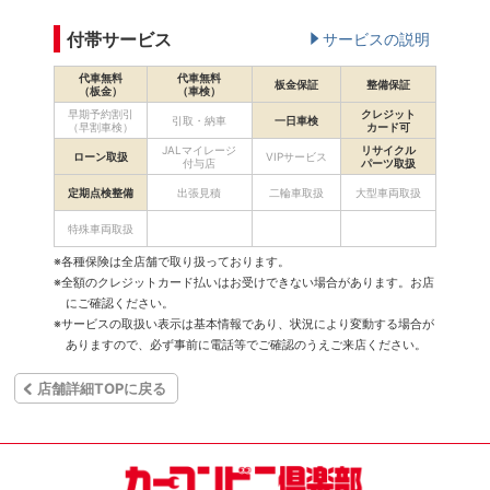
付帯サービス
サービスの説明
代車無料
代車無料
板金保証
整備保証
（板金）
（車検）
早期予約割引
クレジット
引取・納車
一日車検
（早割車検）
カード可
JALマイレージ
リサイクル
ローン取扱
VIPサービス
付与店
パーツ取扱
定期点検整備
出張見積
二輪車取扱
大型車両取扱
特殊車両取扱
※各種保険は全店舗で取り扱っております。
※全額のクレジットカード払いはお受けできない場合があります。お店
にご確認ください。
※サービスの取扱い表示は基本情報であり、状況により変動する場合が
ありますので、必ず事前に電話等でご確認のうえご来店ください。
店舗詳細TOPに戻る