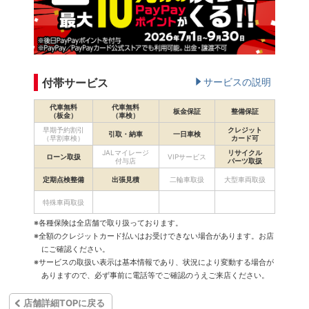
付帯サービス
サービスの説明
代車無料
代車無料
板金保証
整備保証
（板金）
（車検）
早期予約割引
クレジット
引取・納車
一日車検
（早割車検）
カード可
JALマイレージ
リサイクル
ローン取扱
VIPサービス
付与店
パーツ取扱
定期点検整備
出張見積
二輪車取扱
大型車両取扱
特殊車両取扱
※各種保険は全店舗で取り扱っております。
※全額のクレジットカード払いはお受けできない場合があります。お店
にご確認ください。
※サービスの取扱い表示は基本情報であり、状況により変動する場合が
ありますので、必ず事前に電話等でご確認のうえご来店ください。
店舗詳細TOPに戻る