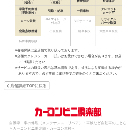
板金保証
整備保証
（板金）
（車検）
早期予約割引
クレジット
引取・納車
一日車検
（早割車検）
カード可
JALマイレージ
リサイクル
ローン取扱
VIPサービス
付与店
パーツ取扱
定期点検整備
出張見積
二輪車取扱
大型車両取扱
特殊車両取扱
※各種保険は全店舗で取り扱っております。
※全額のクレジットカード払いはお受けできない場合があります。お店
にご確認ください。
※サービスの取扱い表示は基本情報であり、状況により変動する場合が
ありますので、必ず事前に電話等でご確認のうえご来店ください。
店舗詳細TOPに戻る
自動車・車の修理（メンテナンス・リペア）・車検など自動車のことな
らカーコンビニ倶楽部・カーコン車検へ