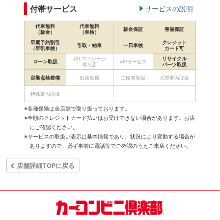
付帯サービス
サービスの説明
代車無料
代車無料
板金保証
整備保証
（板金）
（車検）
早期予約割引
クレジット
引取・納車
一日車検
（早割車検）
カード可
JALマイレージ
リサイクル
ローン取扱
VIPサービス
付与店
パーツ取扱
定期点検整備
出張見積
二輪車取扱
大型車両取扱
特殊車両取扱
※各種保険は全店舗で取り扱っております。
※全額のクレジットカード払いはお受けできない場合があります。お店
にご確認ください。
※サービスの取扱い表示は基本情報であり、状況により変動する場合が
ありますので、必ず事前に電話等でご確認のうえご来店ください。
店舗詳細TOPに戻る