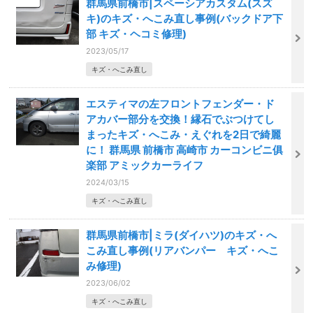
群馬県前橋市|スペーシアカスタム(スズ
キ)のキズ・へこみ直し事例(バックドア下
部 キズ・ヘコミ修理)
2023/05/17
キズ・へこみ直し
エスティマの左フロントフェンダー・ド
アカバー部分を交換！縁石でぶつけてし
まったキズ・へこみ・えぐれを2日で綺麗
に！ 群馬県 前橋市 高崎市 カーコンビニ俱
楽部 アミックカーライフ
2024/03/15
キズ・へこみ直し
群馬県前橋市|ミラ(ダイハツ)のキズ・へ
こみ直し事例(リアバンパー キズ・へこ
み修理)
2023/06/02
キズ・へこみ直し