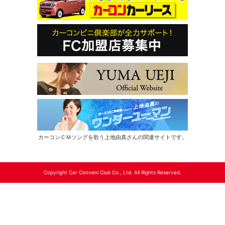
カーコンＣＭソングを歌う上地由真さんの関連サイトです。
Copyright Car Conveni Club Co., Ltd. All Rights Reserved.