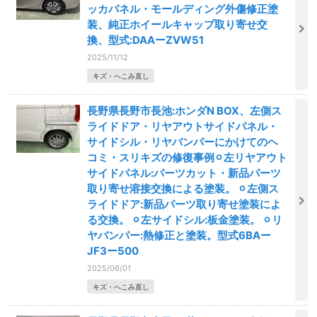
ッカパネル・モールディング外傷修正塗
装、純正ホイールキャップ取り寄せ交
換、型式:DAAーZVW51
2025/11/12
キズ・へこみ直し
長野県長野市長池:ホンダN BOX、左側ス
ライドドア・リヤアウトサイドパネル・
サイドシル・リヤバンパーにかけてのヘ
コミ・スリキズの修復事例⚪︎左リヤアウト
サイドパネル:パーツカット・新品パーツ
取り寄せ溶接交換による塗装。 ⚪︎左側ス
ライドドア:新品パーツ取り寄せ塗装によ
る交換。 ⚪︎左サイドシル:板金塗装。 ⚪︎リ
ヤバンパー:熱修正と塗装。型式6BAー
JF3ー500
2025/06/01
キズ・へこみ直し