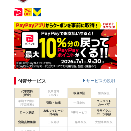
付帯サービス
サービスの説明
代車無料
代車無料
板金保証
整備保証
（板金）
（車検）
早期予約割引
クレジット
引取・納車
一日車検
（早割車検）
カード可
JALマイレージ
リサイクル
ローン取扱
VIPサービス
付与店
パーツ取扱
定期点検整備
出張見積
二輪車取扱
大型車両取扱