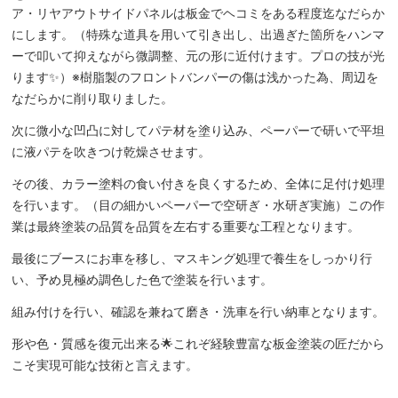
ア・リヤアウトサイドパネルは板金でヘコミをある程度迄なだらか
にします。（特殊な道具を用いて引き出し、出過ぎた箇所をハンマ
ーで叩いて抑えながら微調整、元の形に近付けます。プロの技が光
ります✨）※樹脂製のフロントバンパーの傷は浅かった為、周辺を
なだらかに削り取りました。
次に微小な凹凸に対してパテ材を塗り込み、ペーパーで研いで平坦
に液パテを吹きつけ乾燥させます。
その後、カラー塗料の食い付きを良くするため、全体に足付け処理
を行います。（目の細かいペーパーで空研ぎ・水研ぎ実施）この作
業は最終塗装の品質を品質を左右する重要な工程となります。
最後にブースにお車を移し、マスキング処理で養生をしっかり行
い、予め見極め調色した色で塗装を行います。
組み付けを行い、確認を兼ねて磨き・洗車を行い納車となります。
形や色・質感を復元出来る🌟これぞ経験豊富な板金塗装の匠だから
こそ実現可能な技術と言えます。