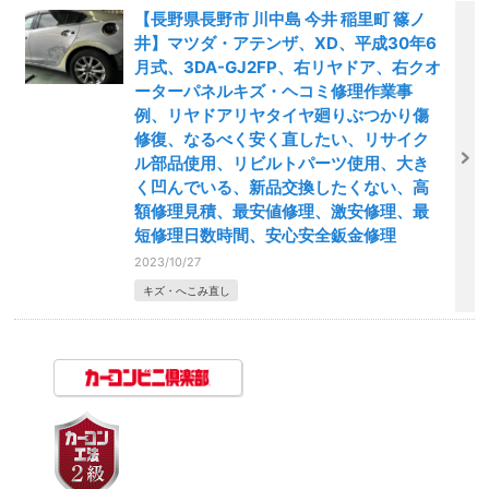
【長野県長野市 川中島 今井 稲里町 篠ノ
井】マツダ・アテンザ、XD、平成30年6
月式、3DA-GJ2FP、右リヤドア、右クオ
ーターパネルキズ・ヘコミ修理作業事
例、リヤドアリヤタイヤ廻りぶつかり傷
修復、なるべく安く直したい、リサイク
ル部品使用、リビルトパーツ使用、大き
く凹んでいる、新品交換したくない、高
額修理見積、最安値修理、激安修理、最
短修理日数時間、安心安全鈑金修理
2023/10/27
キズ・へこみ直し