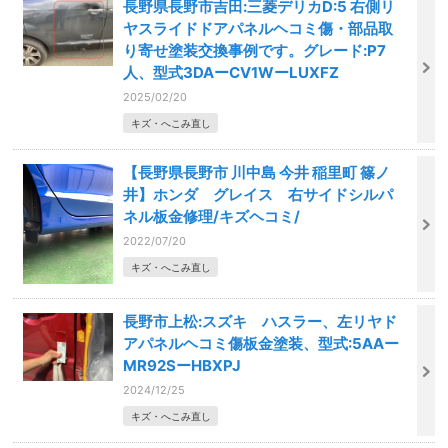
長野県長野市吉田:三菱デリカD:5 右側リ
ヤスライドドアパネルヘコミ傷・部品取
り寄せ塗装交換事例です。グレード:P7
人、型式3DAーCV1WーLUXFZ
2025/02/20
キズ・へこみ直し
【長野県長野市 川中島 今井 稲里町 篠ノ
井】ホンダ グレイス 右サイドシルパ
ネル板金修理/キズヘコミ/
2022/07/20
キズ・へこみ直し
長野市上松:スズキ ハスラー、左リヤド
アパネルヘコミ傷板金塗装、型式:5AAー
MR92SーHBXPJ
2024/12/25
キズ・へこみ直し