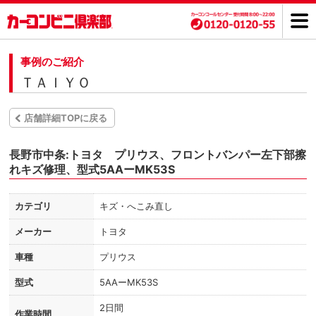
事例のご紹介
ＴＡＩＹＯ
店舗詳細TOPに戻る
長野市中条:トヨタ プリウス、フロントバンパー左下部擦
れキズ修理、型式5AAーMK53S
カテゴリ
キズ・へこみ直し
メーカー
トヨタ
車種
プリウス
型式
5AAーMK53S
2日間
作業時間