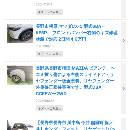
2024/11/11
キズ・へこみ直し
長野市桐原:マツダCX-5 型式6BAー
KF5P、 フロントバンパー右側のキズ修理
塗装で対応 2日間 4.6万円
2026/06/16
キズ・へこみ直し
長野県長野市檀田:MAZDA ビアンテ、ヘ
コミ擦り傷による右側スライドドア・リ
ヤフェンダー板金塗装、リヤフェンダー
外傷修正塗装事例です。型式DBAー
CCEFWー2WD
2024/06/22
キズ・へこみ直し
【長野県長野市 川中島 今井 稲里町 篠ノ
井】ホンダ・フィット、リヤゲート(バッ