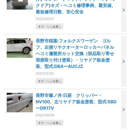
クドア)キズ・ヘコミ修理事例、最安値、
最短修理日数、安心安全
2023/06/27
キズ・へこみ直し
長野市稲葉:フォルクスワーゲン ゴル
フ、左側リヤクオーターロッカーパネル
ヘコミ傷箇所カット交換（部品取り寄せ
溶接取り付け塗装）・リヤドア板金塗
装、型式:DBAーAUCJZ
2024/12/09
キズ・へこみ直し
長野市篠ノ井:日産 クリッパー・
NV100、左リヤドア板金塗装、型式:5BD
ーDR17V
2025/08/09
キズ・へこみ直し