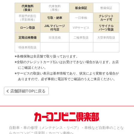
代車無料
代車無料
板金保証
整備保証
（板金）
（車検）
早期予約割引
クレジット
引取・納車
一日車検
（早割車検）
カード可
JALマイレージ
リサイクル
ローン取扱
VIPサービス
付与店
パーツ取扱
定期点検整備
出張見積
二輪車取扱
大型車両取扱
特殊車両取扱
※各種保険は全店舗で取り扱っております。
※全額のクレジットカード払いはお受けできない場合があります。お店
にご確認ください。
※サービスの取扱い表示は基本情報であり、状況により変動する場合が
ありますので、必ず事前に電話等でご確認のうえご来店ください。
店舗詳細TOPに戻る
自動車・車の修理（メンテナンス・リペア）・車検など自動車のことな
らカーコンビニ倶楽部・カーコン車検へ