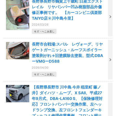
長野県長野市鶴賀上千歳町:日産エクスト
レイル リヤバンパー凹み樹脂部品外傷
修正事例です。 【カーコンビニ倶楽部
TAIYO店☀️川中島今里】
2024/03/26
キズ・へこみ直し
長野市合戦場:スバル レヴォーグ、リヤ
ゲートガーニッシュ・ルーフスポイラー
塗装剥がれ→旧塗膜除去塗装、型式:DBA
ーVMGーD588
2026/04/30
キズ・へこみ直し
【長野県長野市 川中島 今井 稲里町 篠ノ
井】ダイハツ・ムーブ、X SAⅡ、平成27
年9月式、DBA-LA160 S、【保険修理対
応】フロントバンパー交換作業、左ヘッ
ドランプ交換、左フロントフェンダーキ
ズ・ヘコミ修理作業事例、フロント廻り