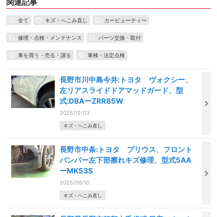
関連記事
全て
キズ・へこみ直し
カービューティー
修理・点検・メンテナンス
パーツ交換・取付
車を買う・売る・譲る
車検・法定点検
長野市川中島今井:トヨタ ヴォクシー、
左リアスライドドアマッドガード、型
式:DBAーZRR85W
2025/12/03
キズ・へこみ直し
長野市中条:トヨタ プリウス、フロント
バンパー左下部擦れキズ修理、型式5AA
ーMK53S
2025/06/10
キズ・へこみ直し