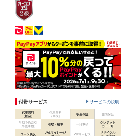
付帯サービス
サービスの説明
代車無料
代車無料
板金保証
整備保証
（板金）
（車検）
早期予約割引
クレジット
引取・納車
一日車検
（早割車検）
カード可
JALマイレージ
リサイクル
ローン取扱
VIPサービス