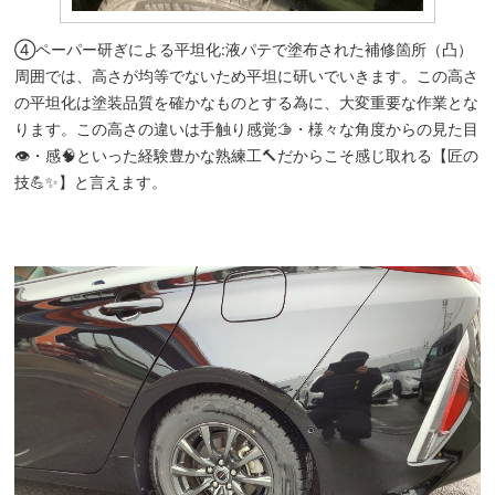
④ペーパー研ぎによる平坦化:液パテで塗布された補修箇所（凸）
周囲では、高さが均等でないため平坦に研いでいきます。この高さ
の平坦化は塗装品質を確かなものとする為に、大変重要な作業とな
ります。この高さの違いは手触り感覚🫱・様々な角度からの見た目
👁️・感🧠といった経験豊かな熟練工🔨だからこそ感じ取れる【匠の
技💪✨】と言えます。