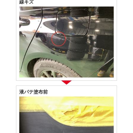
線キズ
液パテ塗布前