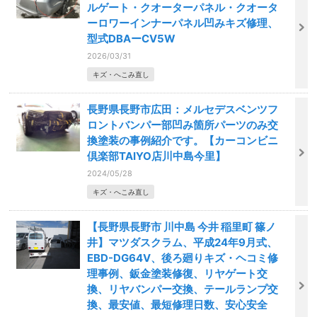
ルゲート・クオーターパネル・クオータ
ーロワーインナーパネル凹みキズ修理、
型式DBAーCV5W
2026/03/31
キズ・へこみ直し
長野県長野市広田：メルセデスベンツフ
ロントバンパー部凹み箇所パーツのみ交
換塗装の事例紹介です。【カーコンビニ
倶楽部TAIYO店川中島今里】
2024/05/28
キズ・へこみ直し
【長野県長野市 川中島 今井 稲里町 篠ノ
井】マツダスクラム、平成24年9月式、
EBD-DG64V、後ろ廻りキズ・ヘコミ修
理事例、鈑金塗装修復、リヤゲート交
換、リヤバンパー交換、テールランプ交
換、最安値、最短修理日数、安心安全