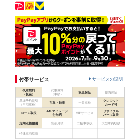
付帯サービス
サービスの説明
代車無料
代車無料
板金保証
整備保証
（板金）
（車検）
早期予約割引
クレジット
引取・納車
一日車検
（早割車検）
カード可
JALマイレージ
リサイクル
ローン取扱
VIPサービス
付与店
パーツ取扱
定期点検整備
出張見積
二輪車取扱
大型車両取扱
特殊車両取扱