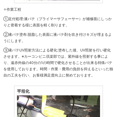
⚪︎作業工程
①足付処理:液パテ（プライマーサフェーサー）が補修面にしっか
りと密着する様に表面を軽く削ります。
②液パテ塗布:脱脂した表面に液パテ剤を吹き付けキズが埋まるよ
うにします。
③液パテUV照射方法による硬化:塗布した後、UV照射を行い硬化
させます。※カーコンビニ倶楽部では、紫外線を照射する事によ
り、遠赤外線の40分の1の時間で硬化させることが出来る特殊パテ
を使用しております。時間・作業・費用の負担を抑えるといった独
自の工夫を行い、お客様満足度向上に努めております。
平坦化