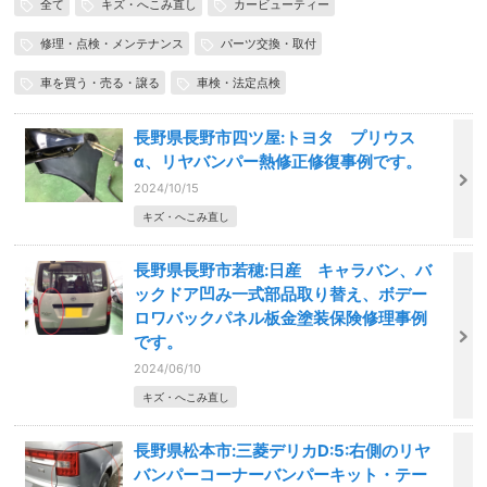
全て
キズ・へこみ直し
カービューティー
修理・点検・メンテナンス
パーツ交換・取付
車を買う・売る・譲る
車検・法定点検
長野県長野市四ツ屋:トヨタ プリウス
α、リヤバンパー熱修正修復事例です。
2024/10/15
キズ・へこみ直し
長野県長野市若穂:日産 キャラバン、バ
ックドア凹み一式部品取り替え、ボデー
ロワバックパネル板金塗装保険修理事例
です。
2024/06/10
キズ・へこみ直し
長野県松本市:三菱デリカD:5:右側のリヤ
バンパーコーナーバンパーキット・テー