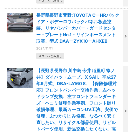
キズ・へこみ直し
長野県長野市豊野:TOYOTA CーHRバック
ドア・ボデーロワバックパネル板金塗
装、リヤバンパーカバー・ガードセンタ
ー・プレートNo.1・リインホースメント
取替、型式:DAAーZYX10ーAHXEB
2024/11/11
キズ・へこみ直し
【長野県長野市 川中島 今井 稲里町 篠ノ
井】ダイハツ・ムーブ、X SAⅡ、平成27
年9月式、DBA-LA160 S、【保険修理対
応】フロントバンパー交換作業、左ヘッ
ドランプ交換、左フロントフェンダーキ
ズ・ヘコミ修理作業事例、フロント廻り
破損修理、最新カーコンUV工法、安価で
修理、ぶつかり凹み修復、なるべく安く
直したい、リサイクル部品使用、リビル
トパーツ使用、新品交換したくない、高