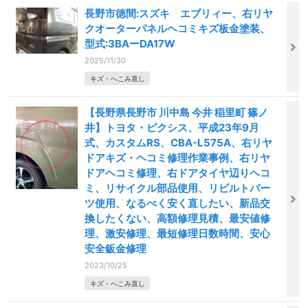
長野市徳間:スズキ エブリィー、右リヤ
クオーターパネルヘコミキズ板金塗装、
型式:3BAーDA17W
2025/11/30
キズ・へこみ直し
【長野県長野市 川中島 今井 稲里町 篠ノ
井】トヨタ・ピクシス、平成23年9月
式、カスタムRS、CBA-L575A、右リヤ
ドアキズ・ヘコミ修理作業事例、右リヤ
ドアヘコミ修理、右ドアタイヤ辺りヘコ
ミ、リサイクル部品使用、リビルトパー
ツ使用、なるべく安く直したい、新品交
換したくない、高額修理見積、最安値修
理、激安修理、最短修理日数時間、安心
安全鈑金修理
2023/10/25
キズ・へこみ直し