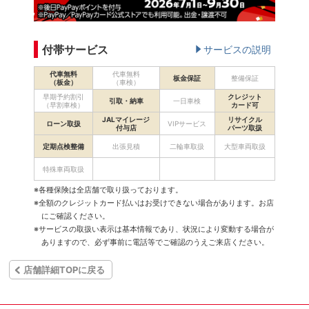
付帯サービス
サービスの説明
代車無料
代車無料
板金保証
整備保証
（板金）
（車検）
早期予約割引
クレジット
引取・納車
一日車検
（早割車検）
カード可
JALマイレージ
リサイクル
ローン取扱
VIPサービス
付与店
パーツ取扱
定期点検整備
出張見積
二輪車取扱
大型車両取扱
特殊車両取扱
※各種保険は全店舗で取り扱っております。
※全額のクレジットカード払いはお受けできない場合があります。お店
にご確認ください。
※サービスの取扱い表示は基本情報であり、状況により変動する場合が
ありますので、必ず事前に電話等でご確認のうえご来店ください。
店舗詳細TOPに戻る