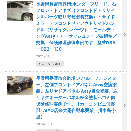
長野県長野市豊岡:ホンダ フリード、右
フロントドアキズ（フロントドアリサイ
クルパーツ取り寄せ塗装交換）・サイド
ミラー・フロントドアアウトサイドハン
ドル（リサイクルパーツ）・モールディ
ングAssy・アーサッシュテープ破損キズ
交換、保険修理修復事例です。型式DBA
ーGB3ー130
2025/04/08
キズ・へこみ直し
長野県長野市合戦場:スバル フォレスタ
ー、左側フロントドアパネルAssy交換塗
装、左リヤドアパネル Assy板金塗装、左
リヤクオーターパネル板金塗装ヘコミ傷
保険修理実例です。【カーコンビニ倶楽
部TAIYO店☀️太陽自動車興業、川中島今
里】
2024/05/13