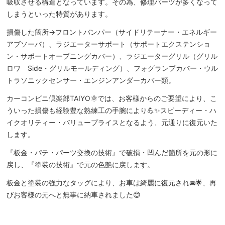
吸収させる構造となっています。その為、修理パーツが多くなって
しまうといった特質があります。
損傷した箇所→フロントバンパー（サイドリテーナー・エネルギー
アブソーバ）、ラジエーターサポート（サポートエクステンショ
ン・サポートオープニングカバー）、ラジエーターグリル（グリル
ロワ Side・グリルモールディング）、フォグランプカバー・ウル
トラソニックセンサー・エンジンアンダーカバー類。
カーコンビニ倶楽部TAIYO🌞では、お客様からのご要望により、こ
ういった損傷も経験豊な熟練工の手腕により💪✨スピーディー・ハ
イクオリティー・バリュープライスとなるよう、元通りに復元いた
します。
『板金・パテ・パーツ交換の技術』で破損・凹んだ箇所を元の形に
戻し、『塗装の技術』で元の色艶に戻します。
板金と塗装の強力なタッグにより、お車は綺麗に復元され🚘🌟、再
びお客様の元へと無事に納車されました😊