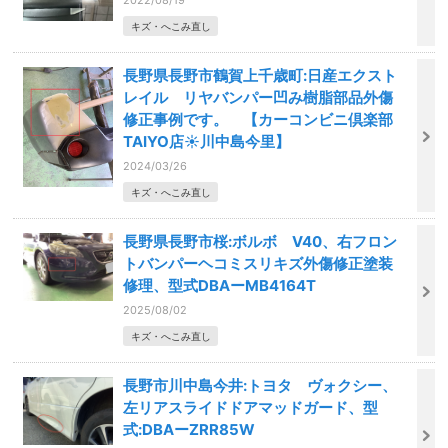
2022/08/19
キズ・へこみ直し
長野県長野市鶴賀上千歳町:日産エクスト
レイル リヤバンパー凹み樹脂部品外傷
修正事例です。 【カーコンビニ倶楽部
TAIYO店☀️川中島今里】
2024/03/26
キズ・へこみ直し
長野県長野市桜:ボルボ V40、右フロン
トバンパーヘコミスリキズ外傷修正塗装
修理、型式DBAーMB4164T
2025/08/02
キズ・へこみ直し
長野市川中島今井:トヨタ ヴォクシー、
左リアスライドドアマッドガード、型
式:DBAーZRR85W