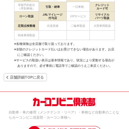
早期予約割引
クレジット
引取・納車
一日車検
（早割車検）
カード可
JALマイレージ
リサイクル
ローン取扱
VIPサービス
付与店
パーツ取扱
定期点検整備
出張見積
二輪車取扱
大型車両取扱
特殊車両取扱
※各種保険は全店舗で取り扱っております。
※全額のクレジットカード払いはお受けできない場合があります。お店
にご確認ください。
※サービスの取扱い表示は基本情報であり、状況により変動する場合が
ありますので、必ず事前に電話等でご確認のうえご来店ください。
店舗詳細TOPに戻る
自動車・車の修理（メンテナンス・リペア）・車検など自動車のことな
らカーコンビニ倶楽部・カーコン車検へ