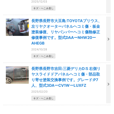
2025/12/03
キズ・へこみ直し
長野県長野市大豆島:TOYOTAプリウス、
左リヤクオーターパネルヘコミ傷・板金
塗装修復、リヤバンパーヘコミ傷熱修正
修復事例です。型式DAAーNHW20ー
AHEGB
2024/10/28
キズ・へこみ直し
長野県長野市吉田:三菱デリカD:5 右側リ
ヤスライドドアパネルヘコミ傷・部品取
り寄せ塗装交換事例です。グレード:P7
人、型式3DAーCV1WーLUXFZ
2025/02/20
キズ・へこみ直し