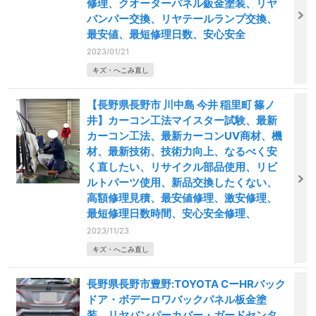
修理、クオーターパネル鈑金塗装、リヤ
バンパー交換、リヤテールランプ交換、
最安値、最短修理日数、安心安全
2023/01/21
キズ・へこみ直し
【長野県長野市 川中島 今井 稲里町 篠ノ
井】カーコン工法マイスター試験、最新
カーコン工法、最新カーコンUV商材、機
材、最新技術、技術力向上、なるべく安
く直したい、リサイクル部品使用、リビ
ルトパーツ使用、新品交換したくない、
高額修理見積、最安値修理、激安修理、
最短修理日数時間、安心安全修理、
2023/11/23
キズ・へこみ直し
長野県長野市豊野:TOYOTA CーHRバック
ドア・ボデーロワバックパネル板金塗
装、リヤバンパーカバー・ガードセンタ