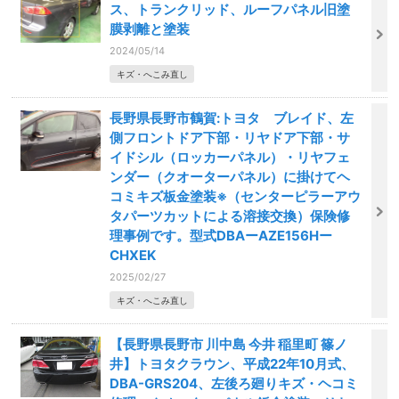
ス、トランクリッド、ルーフパネル旧塗
膜剥離と塗装
2024/05/14
キズ・へこみ直し
長野県長野市鶴賀:トヨタ ブレイド、左
側フロントドア下部・リヤドア下部・サ
イドシル（ロッカーパネル）・リヤフェ
ンダー（クオーターパネル）に掛けてヘ
コミキズ板金塗装※（センターピラーアウ
タパーツカットによる溶接交換）保険修
理事例です。型式DBAーAZE156Hー
CHXEK
2025/02/27
キズ・へこみ直し
【長野県長野市 川中島 今井 稲里町 篠ノ
井】トヨタクラウン、平成22年10月式、
DBA-GRS204、左後ろ廻りキズ・ヘコミ