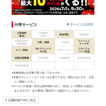
付帯サービス
サービスの説明
代車無料
代車無料
板金保証
整備保証
（板金）
（車検）
早期予約割引
クレジット
引取・納車
一日車検
（早割車検）
カード可
JALマイレージ
リサイクル
ローン取扱
VIPサービス
付与店
パーツ取扱
定期点検整備
出張見積
二輪車取扱
大型車両取扱
特殊車両取扱
※各種保険は全店舗で取り扱っております。
※全額のクレジットカード払いはお受けできない場合があります。お店
にご確認ください。
※サービスの取扱い表示は基本情報であり、状況により変動する場合が
ありますので、必ず事前に電話等でご確認のうえご来店ください。
店舗詳細TOPに戻る