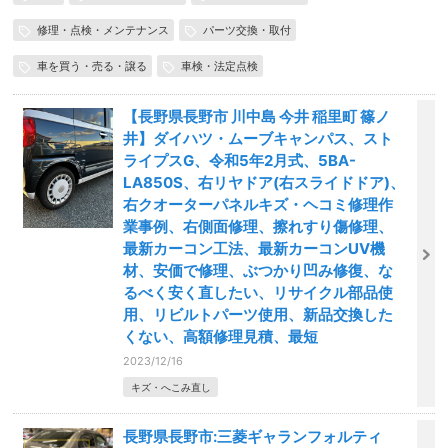
修理・点検・メンテナンス
パーツ交換・取付
車を買う・売る・譲る
車検・法定点検
【長野県長野市 川中島 今井 稲里町 篠ノ
井】ダイハツ・ムーブキャンパス、スト
ライプスG、令和5年2月式、5BA-
LA850S、右リヤドア(右スライドドア)、
右クオーターパネルキズ・ヘコミ修理作
業事例、右側面修理、擦れすり傷修理、
最新カーコン工法、最新カーコンUV機
材、安価で修理、ぶつかり凹み修復、な
るべく安く直したい、リサイクル部品使
用、リビルトパーツ使用、新品交換した
くない、高額修理見積、最短
2023/12/16
キズ・へこみ直し
長野県長野市:三菱ギャランフォルティ