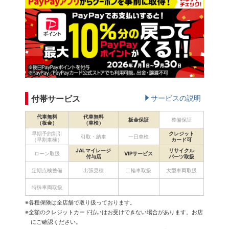
付帯サービス
サービスの説明
代車無料
代車無料
板金保証
整備保証
（板金）
（車検）
早期予約割引
クレジット
引取・納車
一日車検
（早割車検）
カード可
JALマイレージ
リサイクル
ローン取扱
VIPサービス
付与店
パーツ取扱
定期点検整備
出張見積
二輪車取扱
大型車両取扱
特殊車両取扱
※各種保険は全店舗で取り扱っております。
※全額のクレジットカード払いはお受けできない場合があります。お店
にご確認ください。