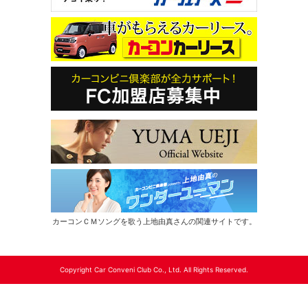
カーコンＣＭソングを歌う上地由真さんの関連サイトです。
Copyright Car Conveni Club Co., Ltd. All Rights Reserved.