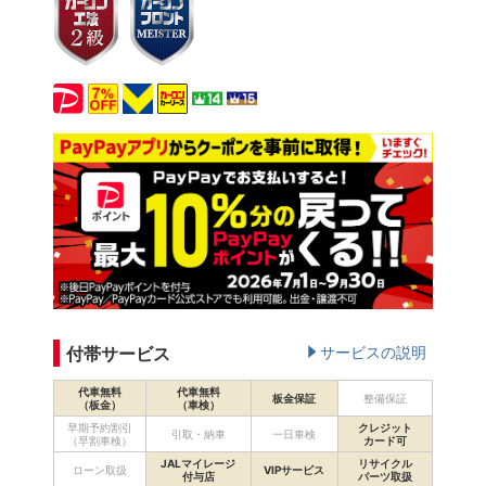
付帯サービス
サービスの説明
代車無料
代車無料
板金保証
整備保証
（板金）
（車検）
早期予約割引
クレジット
引取・納車
一日車検
（早割車検）
カード可
JALマイレージ
リサイクル
ローン取扱
VIPサービス
付与店
パーツ取扱