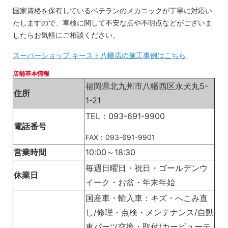
国家資格を保有しているベテランのメカニックが丁寧に対応い
たしますので、車検に関して不安な点や不明点などがございま
したらお気軽にご相談ください。
スーパーショップ キースト八幡店の施工事例はこちら
店舗基本情報
福岡県北九州市八幡西区永犬丸5-
住所
1-21
TEL：093-691-9900
電話番号
FAX：093-691-9901
営業時間
10:00～18:30
毎週日曜日・祝日・ゴールデンウ
休業日
イーク・お盆・年末年始
国産車・輸入車：キズ・へこみ直
し/修理・点検・メンテナンス/自動
車パーツ交換・取付/カービューテ