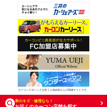
カーコンＣＭソングを歌う上地由真さんの関連サイトです。
車のキズ・修理なら！
お近くのカーコン店舗を探す
Copyright Car Conveni Club Co., Ltd. All Rights Reserved.