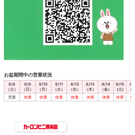
お盆期間中の営業状況
8/8
8/9
8/10
8/11
8/12
8/13
8/14
8/15
8/
（土）
（日）
（月）
（火）
（水）
（木）
（金）
(土)
（
営業
休業
休業
休業
休業
休業
休業
休業
休