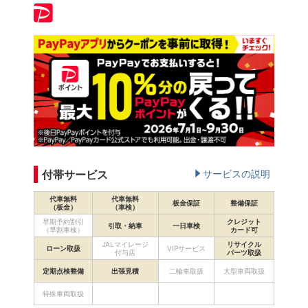
付帯サービス
サービスの説明
代車無料
代車無料
板金保証
整備保証
（板金）
（車検）
早期予約割引
クレジット
引取・納車
一日車検
（早割車検）
カード可
JALマイレージ
リサイクル
ローン取扱
VIPサービス
付与店
パーツ取扱
定期点検整備
出張見積
二輪車取扱
大型車両取扱
特殊車両取扱