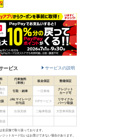
サービス
サービスの説明
料
代車無料
板金保証
整備保証
）
（車検）
割引
クレジット
引取・納車
一日車検
検）
カード可
JALマイレージ
リサイクル
取扱
VIPサービス
付与店
パーツ取扱
整備
出張見積
二輪車取扱
大型車両取扱
取扱
は全店舗で取り扱っております。
クレジットカード払いはお受けできない場合があります。