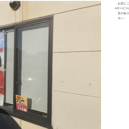
お店に
※サービ
合があ
さい。