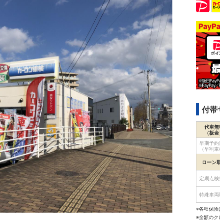
付帯
代車無
（板金
早期予約
（早割車
ローン
定期点検
特殊車両
※各種保険
※全額の