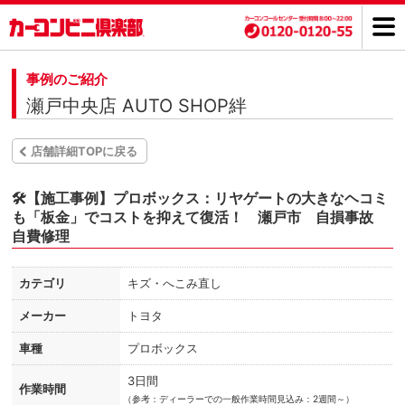
事例のご紹介
瀬戸中央店 AUTO SHOP絆
店舗詳細TOPに戻る
🛠️【施工事例】プロボックス：リヤゲートの大きなヘコミ
も「板金」でコストを抑えて復活！ 瀬戸市 自損事故
自費修理
カテゴリ
キズ・へこみ直し
メーカー
トヨタ
車種
プロボックス
3日間
作業時間
（
参考：ディーラーでの一般作業時間見込み：2週間～）