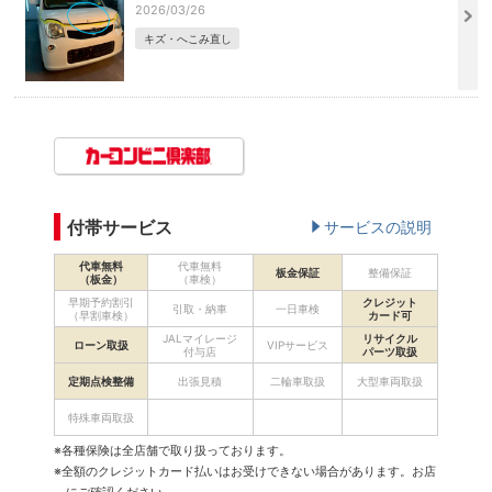
2026/03/26
キズ・へこみ直し
付帯サービス
サービスの説明
代車無料
代車無料
板金保証
整備保証
（板金）
（車検）
早期予約割引
クレジット
引取・納車
一日車検
（早割車検）
カード可
JALマイレージ
リサイクル
ローン取扱
VIPサービス
付与店
パーツ取扱
定期点検整備
出張見積
二輪車取扱
大型車両取扱
特殊車両取扱
※各種保険は全店舗で取り扱っております。
※全額のクレジットカード払いはお受けできない場合があります。お店