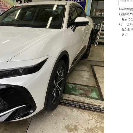
特殊車両
※各種保険
※全額の
お店に
※サービ
合があ
さい。