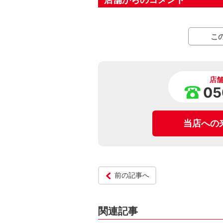
こ
店
05
当店への
前の記事へ
関連記事