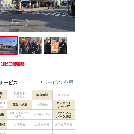
サービス
サービスの説明
料
代車無料
板金保証
整備保証
）
（車検）
割引
クレジット
引取・納車
一日車検
検）
カード可
JALマイレージ
リサイクル
取扱
VIPサービス
付与店
パーツ取扱
整備
出張見積
二輪車取扱
大型車両取扱