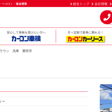
総合トップ
会社情報
（傷・ヘコミ）・板金塗装
安心して車検を受けたい方へ
月々定額で新車に乗れる！
ラウン 洗車 豊田市
ィー