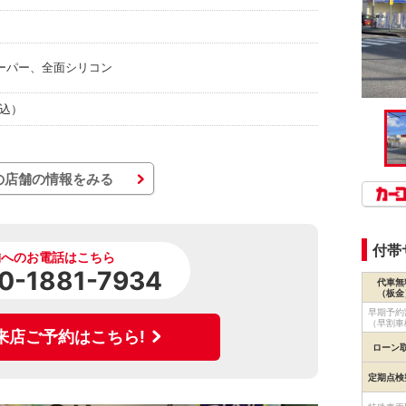
ーパー、全面シリコン
税込）
の店舗の情報をみる
付帯
舗へのお電話はこちら
0-1881-7934
代車無
（板金
早期予約
（早割車
来店ご予約はこちら!
ローン
定期点検