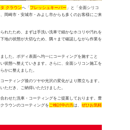
タ クラウン
へ「
フレッシュキーパー
」と「全面シリコ
に、岡崎市・安城市・みよし市からも多くのお客様にご来
見られたため、まずは手洗い洗車で細かなホコリや汚れを
は下地の状態が大切なため、隅々まで確認しながら作業を
しました。ボディ表面へ均一にコーティングを施すこと
くい状態へ整えていきます。さらに、全面シリコン施工を
めらかに整えました。
、コーティング後のツヤや光沢の変化がより際立ちます。
認いただき、ご納得いただけました。
に合わせた洗車・コーティングをご提案しております。豊
でクラウンのコーティングを
ご検討中の方
は、
ぜひお気軽