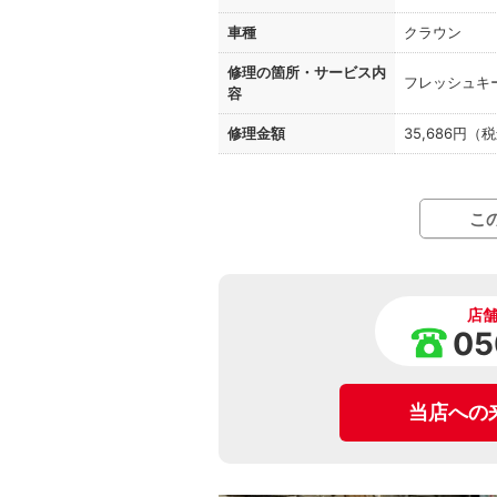
車種
クラウン
修理の箇所・
サービス内
フレッシュキ
容
修理金額
35,686円（
こ
店
05
当店への