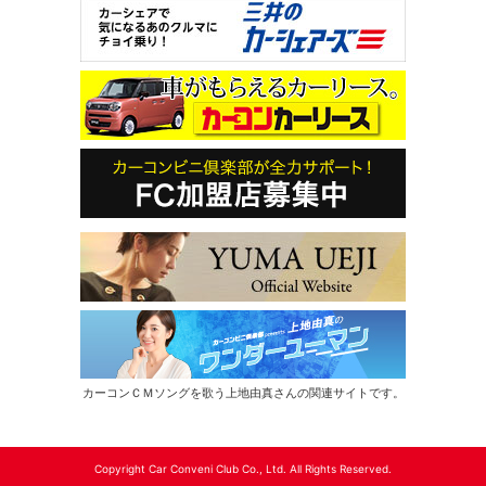
カーコンＣＭソングを歌う上地由真さんの関連サイトです。
Copyright Car Conveni Club Co., Ltd. All Rights Reserved.