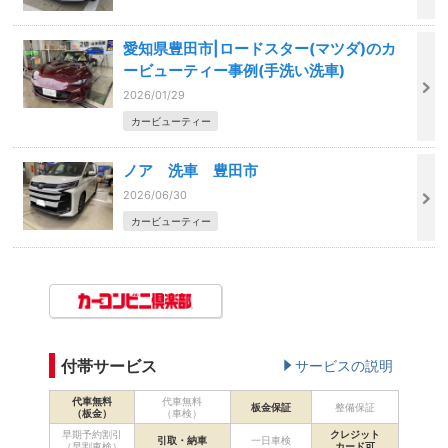
愛知県豊田市|ロードスター(マツダ)のカ
ービューティー事例(手洗い洗車)
2026/01/29
カービューティー
ノア 洗車 豊田市
2026/06/30
カービューティー
付帯サービス
サービスの説明
代車無料
代車無料
板金保証
整備保証
（板金）
（車検）
早期予約割引
クレジット
引取・納車
一日車検
（早割車検）
カード可