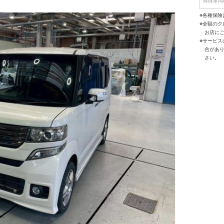
特殊車両
※各種保険
※全額の
お店に
※サービ
合があ
さい。