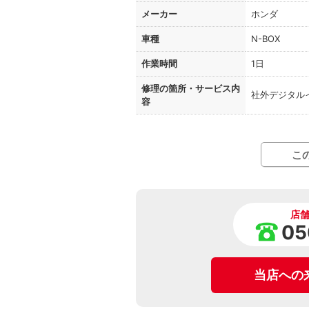
メーカー
ホンダ
車種
N-BOX
作業時間
1日
修理の箇所・
サービス内
社外デジタル
容
こ
店
05
当店への