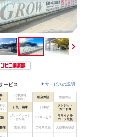
サービス
サービスの説明
料
代車無料
板金保証
整備保証
）
（車検）
割引
クレジット
引取・納車
一日車検
検）
カード可
JALマイレージ
リサイクル
取扱
VIPサービス
付与店
パーツ取扱
整備
出張見積
二輪車取扱
大型車両取扱