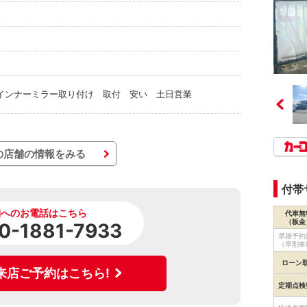
インナーミラー取り付け 取付 安い 土日営業
の店舗の情報をみる
付帯
舗へのお電話はこちら
代車無
（板金
0-1881-7933
早期予約
（早割車
ローン
来店ご予約はこちら!
定期点検