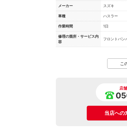
メーカー
スズキ
車種
ハスラー
作業時間
1日
修理の箇所・
サービス内
フロントバン
容
こ
店
05
当店への