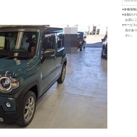
特殊車両
※各種保険
※全額の
お店に
※サービ
合があ
さい。