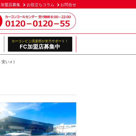
加盟店募集
お役立ちコラム
お問合せ
カーコンビニ倶楽部が全力サポート！
FC加盟店募集中
 安い♬)