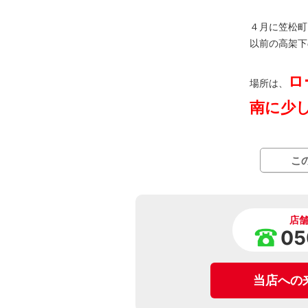
４月に笠松町
以前の高架下
ロ
場所は、
南に少
こ
店
05
当店への