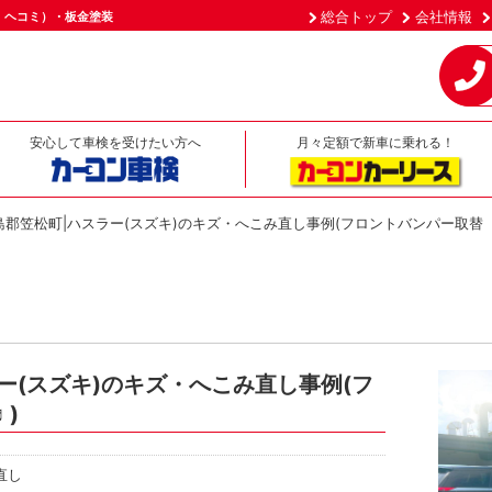
総合トップ
会社情報
・ヘコミ）・板金塗装
安心して車検を受けたい方へ
月々定額で新車に乗れる！
島郡笠松町|ハスラー(スズキ)のキズ・へこみ直し事例(フロントバンパー取替
ー(スズキ)のキズ・へこみ直し事例(フ
)
直し