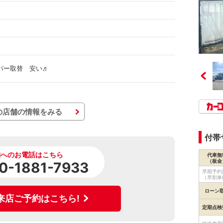
パー取替 安い♬
の店舗の情報をみる
付帯
舗へのお電話はこちら
代車無
（板金
0-1881-7933
早期予約
（早割車
ローン
来店ご予約はこちら!
定期点検