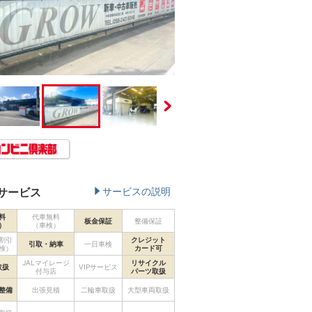
サービス
サービスの説明
料
代車無料
板金保証
整備保証
）
（車検）
割引
クレジット
引取・納車
一日車検
検）
カード可
JALマイレージ
リサイクル
取扱
VIPサービス
付与店
パーツ取扱
整備
出張見積
二輪車取扱
大型車両取扱