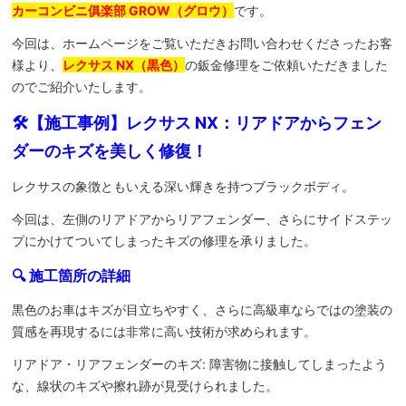
カーコンビニ俱楽部 GROW（グロウ）
です。
今回は、ホームページをご覧いただきお問い合わせくださったお客
様より、
レクサス NX（黒色）
の鈑金修理をご依頼いただきました
のでご紹介いたします。
🛠️【施工事例】レクサス NX：リアドアからフェン
ダーのキズを美しく修復！
レクサスの象徴ともいえる深い輝きを持つブラックボディ。
今回は、左側のリアドアからリアフェンダー、さらにサイドステッ
プにかけてついてしまったキズの修理を承りました。
🔍 施工箇所の詳細
黒色のお車はキズが目立ちやすく、さらに高級車ならではの塗装の
質感を再現するには非常に高い技術が求められます。
リアドア・リアフェンダーのキズ: 障害物に接触してしまったよう
な、線状のキズや擦れ跡が見受けられました。