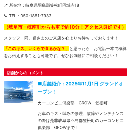
📍 所在地：岐阜県羽島郡笠松町円城寺18
📞 TEL：050-1881-7933
（岐阜市・岐南町からも車で約10分！アクセス良好です）
スタッフ一同、皆さまのご来店を心よりお待ちしております！
「このキズ、いくらで直るかな？」
と思ったら、お電話一本で概算
をお伝えすることも可能です。ぜひお気軽にご相談ください！
店舗からのコメント
■店舗紹介：2025年11月1日 グランドオ
ープン！
カーコンビニ倶楽部 GROW 笠松町
お車のキズ・凹みの修理、故障やメンテナンス
の際は是非岐阜県羽島郡笠松町のカーコンビニ
俱楽部 GROWまで！