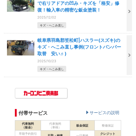
で右リアドアの凹み・キズを「格安」修
復！輸入車の精密な鈑金塗装！
2025/12/02
キズ・へこみ直し
岐阜県羽島郡笠松町|ハスラー(スズキ)の
キズ・へこみ直し事例(フロントバンパー
取替 安い♬)
2025/10/23
キズ・へこみ直し
付帯サービス
サービスの説明
代車無料
代車無料
板金保証
整備保証
（板金）
（車検）
早期予約割引
クレジット
引取・納車
一日車検