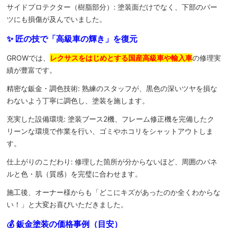
サイドプロテクター（樹脂部分）: 塗装面だけでなく、下部のパー
ツにも損傷が及んでいました。
✨ 匠の技で「高級車の輝き」を復元
GROWでは、
レクサスをはじめとする国産高級車や輸入車
の修理実
績が豊富です。
精密な鈑金・調色技術: 熟練のスタッフが、黒色の深いツヤを損な
わないよう丁寧に調色し、塗装を施します。
充実した設備環境: 塗装ブース2機、フレーム修正機を完備したク
リーンな環境で作業を行い、ゴミやホコリをシャットアウトしま
す。
仕上がりのこだわり: 修理した箇所が分からないほど、周囲のパネ
ルと色・肌（質感）を完璧に合わせます。
施工後、オーナー様からも「どこにキズがあったのか全くわからな
い！」と大変お喜びいただきました。
💰 鈑金塗装の価格事例（目安）