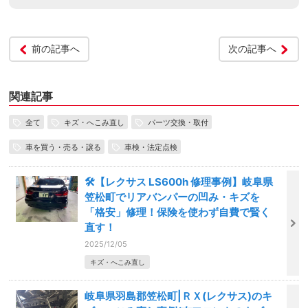
前の記事へ
次の記事へ
関連記事
全て
キズ・へこみ直し
パーツ交換・取付
車を買う・売る・譲る
車検・法定点検
🛠️【レクサス LS600h 修理事例】岐阜県
笠松町でリアバンパーの凹み・キズを
「格安」修理！保険を使わず自費で賢く
直す！
2025/12/05
キズ・へこみ直し
岐阜県羽島郡笠松町|ＲＸ(レクサス)のキ