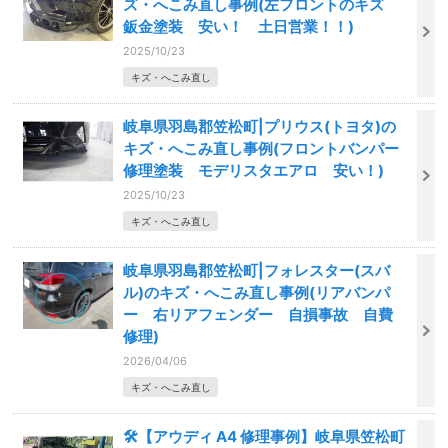
ズ・へこみ直し事例(左フロントのキズ
鈑金塗装 安い！ 土日営業！！)
2025/10/23
キズ・へこみ直し
岐阜県羽島郡笠松町|プリウス(トヨタ)の
キズ・へこみ直し事例(フロントバンパー
修理塗装 モデリスタエアロ 安い！)
2025/10/23
キズ・へこみ直し
岐阜県羽島郡笠松町|フォレスター(スバ
ル)のキズ・へこみ直し事例(リアバンパ
ー 右リアフェンダー 自損事故 自費
修理)
2026/04/06
キズ・へこみ直し
🛠️【アウディ A4 修理事例】岐阜県笠松町