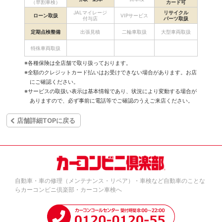
（早割車検）
カード可
JALマイレージ
リサイクル
ローン取扱
VIPサービス
付与店
パーツ取扱
定期点検整備
出張見積
二輪車取扱
大型車両取扱
特殊車両取扱
※各種保険は全店舗で取り扱っております。
※全額のクレジットカード払いはお受けできない場合があります。お店
にご確認ください。
※サービスの取扱い表示は基本情報であり、状況により変動する場合が
ありますので、必ず事前に電話等でご確認のうえご来店ください。
店舗詳細TOPに戻る
自動車・車の修理（メンテナンス・リペア）・車検など自動車のことな
らカーコンビニ倶楽部・カーコン車検へ