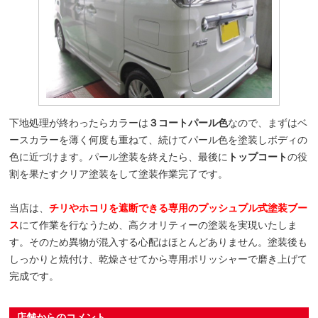
下地処理が終わったらカラーは
３コートパール色
なので、まずはベ
ースカラーを薄く何度も重ねて、続けてパール色を塗装しボディの
色に近づけます。パール塗装を終えたら、最後に
トップコート
の役
割を果たすクリア塗装をして塗装作業完了です。
当店は、
チリやホコリを遮断できる専用のプッシュプル式塗装ブー
ス
にて作業を行なうため、高クオリティーの塗装を実現いたしま
す。そのため異物が混入する心配はほとんどありません。塗装後も
しっかりと焼付け、乾燥させてから専用ポリッシャーで磨き上げて
完成です。
店舗からのコメント