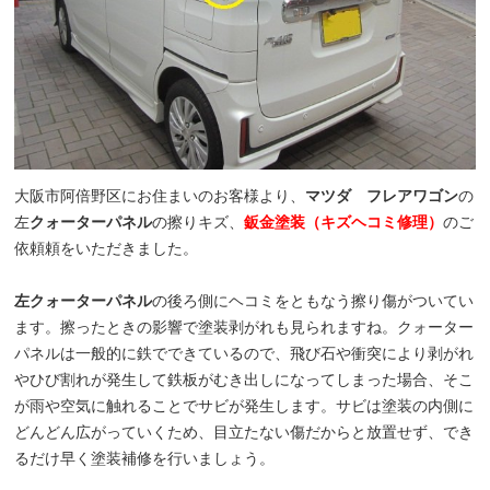
大阪市阿倍野区にお住まいのお客様より、
マツダ フレアワゴン
の
左
クォーターパネル
の擦りキズ、
鈑金塗装（キズヘコミ修理）
のご
依頼頼をいただきました。
左クォーターパネル
の後ろ側にヘコミをともなう擦り傷がついてい
ます。擦ったときの影響で塗装剥がれも見られますね。クォーター
パネルは一般的に鉄でできているので、飛び石や衝突により剥がれ
やひび割れが発生して鉄板がむき出しになってしまった場合、そこ
が雨や空気に触れることでサビが発生します。サビは塗装の内側に
どんどん広がっていくため、目立たない傷だからと放置せず、でき
るだけ早く塗装補修を行いましょう。