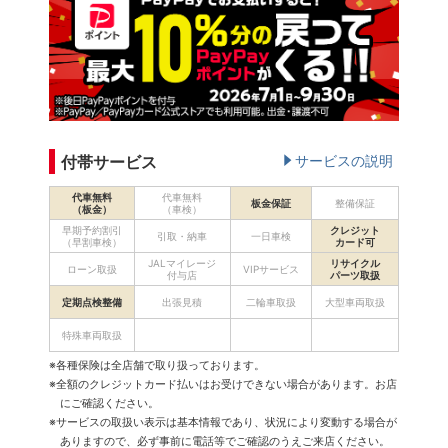
付帯サービス
サービスの説明
代車無料
代車無料
板金保証
整備保証
（板金）
（車検）
早期予約割引
クレジット
引取・納車
一日車検
（早割車検）
カード可
JALマイレージ
リサイクル
ローン取扱
VIPサービス
付与店
パーツ取扱
定期点検整備
出張見積
二輪車取扱
大型車両取扱
特殊車両取扱
※各種保険は全店舗で取り扱っております。
※全額のクレジットカード払いはお受けできない場合があります。お店
にご確認ください。
※サービスの取扱い表示は基本情報であり、状況により変動する場合が
ありますので、必ず事前に電話等でご確認のうえご来店ください。