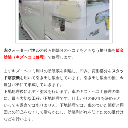
左クォーターパネル
の後ろ側部分のヘコミをともなう擦り傷を
鈑金
塗装（キズヘコミ修理）
で修理します。
まずキズ・ヘコミ周りの塗装膜を剥離し、凹み、変形部分を
スタッ
ド溶接機
を用いて引き出し鈑金しています。引き出し鈑金の後、今
度はパテにて形成していきます。
下地処理後にボディ塗装を行います。車のキズ・ヘコミ修理の際
に、最も大切な工程が下地処理です。仕上がりの80％を決めると
いっても過言ではありません。下地処理では、傷のついた箇所と周
囲との凹凸をなくして滑らかにし、塗装剥がれを防ぐための足付け
などを行います。