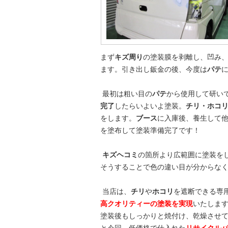
まず
キズ周り
の塗装膜を剥離し、凹み
ます。引き出し鈑金の後、今度は
パテ
最初は粗い目の
パテ
から使用して研い
完了
したらいよいよ塗装。
チリ・ホコ
をします。
ブース
に入庫後、養生して
を塗布して塗装準備完了です！
キズヘコミ
の箇所より広範囲に塗装を
そうすることで色の違い目が分からな
当店は、
チリ
や
ホコリ
を遮断できる専
高クオリティーの塗装を実現
いたしま
塗装後もしっかりと焼付け、乾燥させ
と今回、低価格で仕入れた
リサイクル