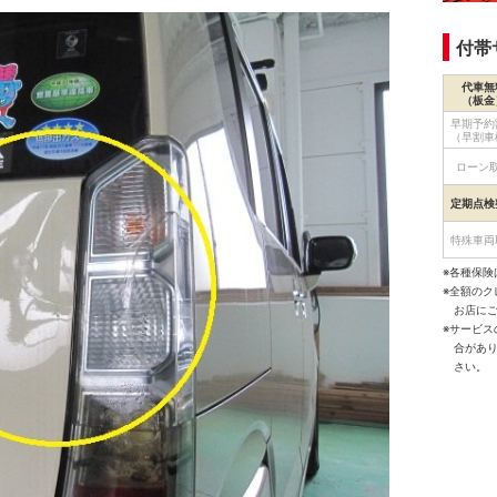
付帯
代車無
（板金
早期予約
（早割車
ローン
定期点検
特殊車両
※各種保険
※全額の
お店に
※サービ
合があ
さい。