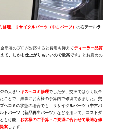
ミ修理
、
リサイクルパーツ（中古パーツ）
の
右テールラ
鈑金塗装の
プロ
が対応すると費用も抑えて
ディーラー品質
抑えて、しかも仕上がりもいいので最高です」
とお褒めの
。
ジ
の大きい
キズヘコミ修理
でしたが、交換ではなく鈑金
たことで、無事にお客様の予算内で修復できました。交
ズヘコミ
の状態の場合でも、
リサイクルパーツ（中古パ
ルトパーツ（新品再生パーツ）
などを用いて、
コストダ
とも可能。
お客様のご予算・ご要望に合わせて最適な修
提案
します。