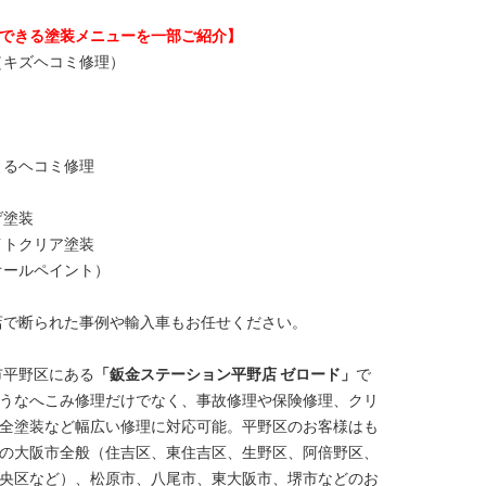
できる塗装メニューを一部ご紹介】
（キズヘコミ修理）
よるヘコミ修理
げ塗装
イトクリア塗装
オールペイント）
店で断られた事例や輸入車もお任せください。
市平野区にある
「鈑金ステーション平野店 ゼロード」
で
うなへこみ修理だけでなく、事故修理や保険修理、クリ
全塗装など幅広い修理に対応可能。平野区のお客様はも
の大阪市全般（住吉区、東住吉区、生野区、阿倍野区、
央区など）、松原市、八尾市、東大阪市、堺市などのお