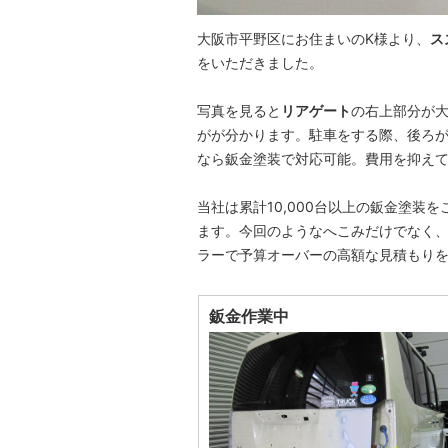
大阪市平野区にお住まいのK様より、
ス
をいただきました。
写真を見ると
リアゲート
の右上部分が
がが分かります。駐車をする際、後ろ
なら鈑金塗装で対応可能。費用を抑え
当社は累計10,000台以上の鈑金塗装
ます。今回のようなへこみだけでなく
ラーで予算オーバーの高額な見積もり
鈑金作業中