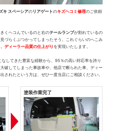
ズキ スペーシア
の
リアゲート
の
キズヘコミ修理
のご依頼
大きくヘコんでいるのと右の
テールランプ
が割れているの
が見づらくぶつかってしまったそう。これぐらいのへこみ
て
、ディーラー品質の仕上がり
を実現いたします。
をこなしてきた豊富な経験から、95％の高い対応率を誇り
、大破してしまった事故車や、他店で断られた車、ディー
を出されたという方は、ぜひ一度当店にご相談ください。
塗装作業完了