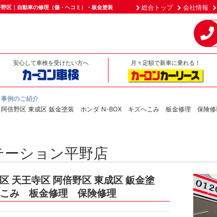
総合トップ
会社情報
平野区｜自動車の修理（傷・ヘコミ）・板金塗装
安心して車検を受けたい方へ
月々定額で新車に乗れる！
事例のご紹介
 阿倍野区 東成区 鈑金塗装 ホンダ N-BOX キズへこみ 板金修理 保険修
テーション平野店
区 天王寺区 阿倍野区 東成区 鈑金塗
ズへこみ 板金修理 保険修理