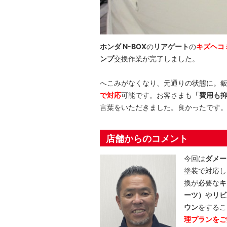
ホンダ N-BOX
の
リアゲート
の
キズヘコ
ンプ
交換作業が完了しました。
へこみがなくなり、元通りの状態に。
で対応
可能です。お客さまも
「費用も
言葉をいただきました。良かったです
店舗からのコメント
今回は
ダメー
塗装で対応し
換が必要な
キ
ーツ）
や
リビ
ウン
をするこ
理プランをご