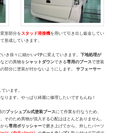
、変形部分を
スタッド溶接機
を用いて引き出し鈑金してい
にて形成していきます。
でいき徐々に細かい
パテ
に変えていきます。
下地処理が
リ
などの異物を
シャットダウン
できる
専用のブース
で塗装
他の部分に塗装が付かないようにします。
サフェーサー
しています。
くなります。やっぱり綺麗に修理したいですもんね！
用の
プッシュプル式塗装ブース
にて作業を行なうため、
す。そのため異物が混入する心配はほとんどありません。
てから
専用ポリッシャー
で磨き上げてから、外したパーツ
パーツ（中古パーツ）
の
テールランプ
を取り付けて完成で