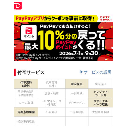
付帯サービス
サービスの説明
代車無料
代車無料
板金保証
整備保証
（板金）
（車検）
早期予約割引
クレジット
引取・納車
一日車検
（早割車検）
カード可
JALマイレージ
リサイクル
ローン取扱
VIPサービス
付与店
パーツ取扱
定期点検整備
出張見積
二輪車取扱
大型車両取扱
特殊車両取扱