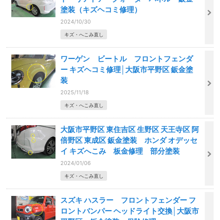
塗装（キズヘコミ修理）
2024/10/30
キズ・へこみ直し
ワーゲン ビートル フロントフェンダ
ー キズヘコミ修理│大阪市平野区 鈑金塗
装
2025/11/18
キズ・へこみ直し
大阪市平野区 東住吉区 生野区 天王寺区 阿
倍野区 東成区 鈑金塗装 ホンダ オデッセ
イ キズへこみ 板金修理 部分塗装
2024/01/06
キズ・へこみ直し
スズキ ハスラー フロントフェンダー フ
ロントバンパー ヘッドライト交換│大阪市