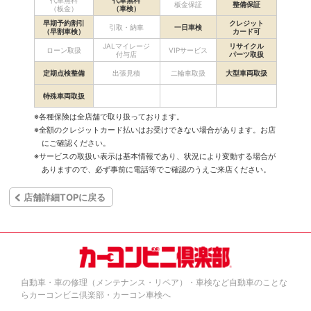
代車無料
代車無料
板金保証
整備保証
（板金）
（車検）
早期予約割引
クレジット
引取・納車
一日車検
（早割車検）
カード可
JALマイレージ
リサイクル
ローン取扱
VIPサービス
付与店
パーツ取扱
定期点検整備
出張見積
二輪車取扱
大型車両取扱
特殊車両取扱
※各種保険は全店舗で取り扱っております。
※全額のクレジットカード払いはお受けできない場合があります。お店
にご確認ください。
※サービスの取扱い表示は基本情報であり、状況により変動する場合が
ありますので、必ず事前に電話等でご確認のうえご来店ください。
店舗詳細TOPに戻る
自動車・車の修理（メンテナンス・リペア）・車検など自動車のことな
らカーコンビニ倶楽部・カーコン車検へ