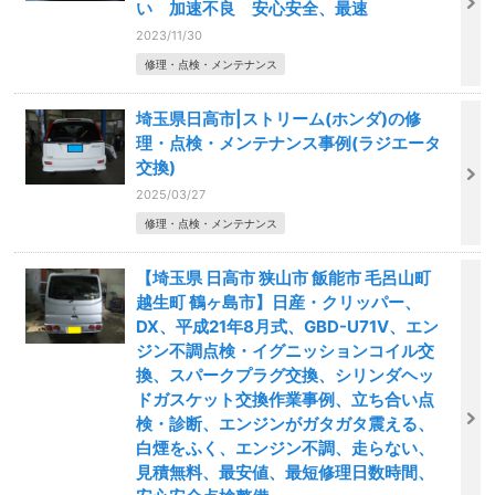
い 加速不良 安心安全、最速
2023/11/30
修理・点検・メンテナンス
埼玉県日高市|ストリーム(ホンダ)の修
理・点検・メンテナンス事例(ラジエータ
交換)
2025/03/27
修理・点検・メンテナンス
【埼玉県 日高市 狭山市 飯能市 毛呂山町
越生町 鶴ヶ島市】日産・クリッパー、
DX、平成21年8月式、GBD-U71V、エン
ジン不調点検・イグニッションコイル交
換、スパークプラグ交換、シリンダヘッ
ドガスケット交換作業事例、立ち合い点
検・診断、エンジンがガタガタ震える、
白煙をふく、エンジン不調、走らない、
見積無料、最安値、最短修理日数時間、