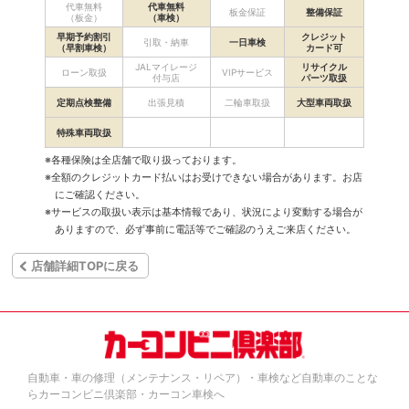
代車無料
代車無料
板金保証
整備保証
（板金）
（車検）
早期予約割引
クレジット
引取・納車
一日車検
（早割車検）
カード可
JALマイレージ
リサイクル
ローン取扱
VIPサービス
付与店
パーツ取扱
定期点検整備
出張見積
二輪車取扱
大型車両取扱
特殊車両取扱
※各種保険は全店舗で取り扱っております。
※全額のクレジットカード払いはお受けできない場合があります。お店
にご確認ください。
※サービスの取扱い表示は基本情報であり、状況により変動する場合が
ありますので、必ず事前に電話等でご確認のうえご来店ください。
店舗詳細TOPに戻る
自動車・車の修理（メンテナンス・リペア）・車検など自動車のことな
らカーコンビニ倶楽部・カーコン車検へ