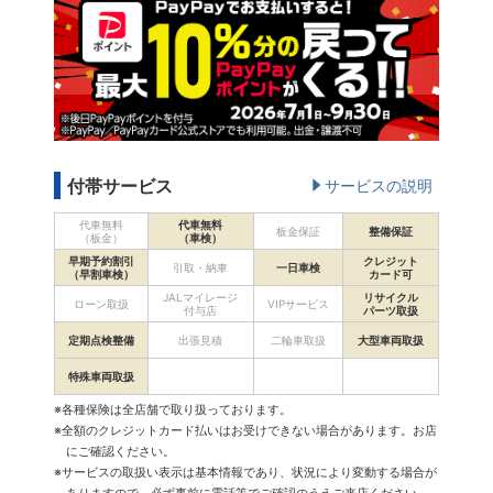
付帯サービス
サービスの説明
代車無料
代車無料
板金保証
整備保証
（板金）
（車検）
早期予約割引
クレジット
引取・納車
一日車検
（早割車検）
カード可
JALマイレージ
リサイクル
ローン取扱
VIPサービス
付与店
パーツ取扱
定期点検整備
出張見積
二輪車取扱
大型車両取扱
特殊車両取扱
※各種保険は全店舗で取り扱っております。
※全額のクレジットカード払いはお受けできない場合があります。お店
にご確認ください。
※サービスの取扱い表示は基本情報であり、状況により変動する場合が