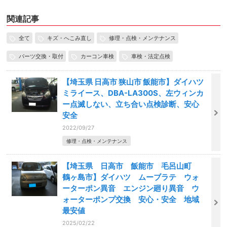
関連記事
全て
キズ・へこみ直し
修理・点検・メンテナンス
パーツ交換・取付
カーコン車検
車検・法定点検
【埼玉県 日高市 狭山市 飯能市】ダイハツ
ミライース、DBA-LA300S、左ウィンカ
ー点滅しない、立ち合い点検診断、安心
安全
2022/09/27
修理・点検・メンテナンス
【埼玉県 日高市 飯能市 毛呂山町
鶴ヶ島市】ダイハツ ムーブラテ ウォ
ーターポン異音 エンジン廻り異音 ウ
ォーターポンプ交換 安心・安全 地域
最安値
2025/02/22