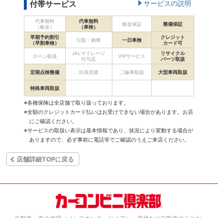
付帯サービス
サービスの説明
代車無料
代車無料
板金保証
整備保証
（板金）
（車検）
早期予約割引
クレジット
引取・納車
一日車検
（早割車検）
カード可
JALマイレージ
リサイクル
ローン取扱
VIPサービス
付与店
パーツ取扱
定期点検整備
出張見積
二輪車取扱
大型車両取扱
特殊車両取扱
※各種保険は全店舗で取り扱っております。
※全額のクレジットカード払いはお受けできない場合があります。お店
にご確認ください。
※サービスの取扱い表示は基本情報であり、状況により変動する場合が
ありますので、必ず事前に電話等でご確認のうえご来店ください。
店舗詳細TOPに戻る