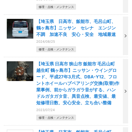
修理・点検・メンテナンス
【埼玉県 日高市、飯能市、毛呂山町、
鶴ヶ島市】ニッサン セレナ エンジン
不調 加速不良 安心・安全 地域最速
2024/08/25
修理・点検・メンテナンス
【埼玉県 日高市 狭山市 飯能市 毛呂山町
越生町 鶴ヶ島市】ニッサン・ウイングロ
ード、平成27年3月式、DBA-Y12、フロ
ントホイールハブベアリング交換(取替)作
業事例、前からガラガラ音がする、ハン
ドルガタガタ音、異音点検、最安値、最
短修理日数、安心安全、立ち合い整備
2023/07/24
修理・点検・メンテナンス