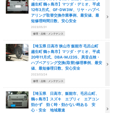
越生町 鶴ヶ島市】マツダ・デミオ、平成
12年3月式、GF-DW3W、リヤ・ハブベ
アリング取替交換作業事例、最安値、最
短修理時間日数、安心安全
2023/05/31
修理・点検・メンテナンス
【埼玉県 日高市 狭山市 飯能市 毛呂山町
越生町 鶴ヶ島市】マツダ・デミオ、平成
20年11月式、DBA-MJ23S、異音点検・
ハブベアリング交換(取替)修理事例、最安
値、最短修理日数、安心安全
2023/03/24
修理・点検・メンテナンス
【埼玉県 日高市、飯能市、毛呂山町、
鶴ヶ島市】スズキ エブリィ エアコン
効かず 効く時・効かない時ある 安
心・安全 地域最速