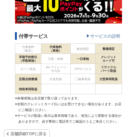
付帯サービス
サービスの説明
代車無料
代車無料
板金保証
整備保証
（板金）
（車検）
早期予約割引
クレジット
引取・納車
一日車検
（早割車検）
カード可
JALマイレージ
リサイクル
ローン取扱
VIPサービス
付与店
パーツ取扱
定期点検整備
出張見積
二輪車取扱
大型車両取扱
特殊車両取扱
※各種保険は全店舗で取り扱っております。
※全額のクレジットカード払いはお受けできない場合があります。お店
にご確認ください。
※サービスの取扱い表示は基本情報であり、状況により変動する場合が
ありますので、必ず事前に電話等でご確認のうえご来店ください。
店舗詳細TOPに戻る