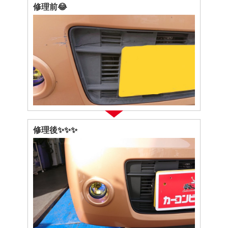
修理前😂
修理後✨✨✨