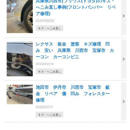
兵庫県川西市|プリウス(トヨタ)のキズ・
へこみ直し事例(フロントバンパー リペ
ア修理)
2024/09/20
キズ・へこみ直し
レクサス 板金 塗装 キズ修理 凹
み 安い 兵庫県 川西市 宝塚市 カ
ーコン カーコンビニ
2024/02/14
キズ・へこみ直し
池田市 伊丹市 川西市 宝塚市 鈑
金 リペア 傷 凹み フォレスター
修理
2026/07/11
キズ・へこみ直し