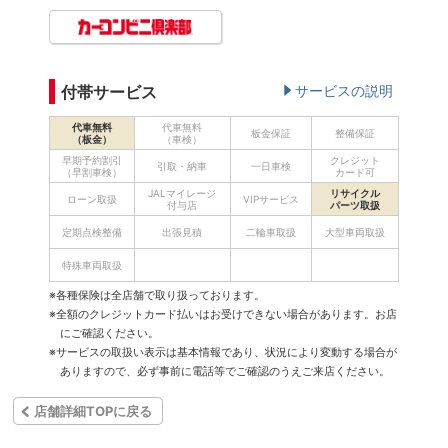
付帯サービス
サービスの説明
代車無料
代車無料
板金保証
整備保証
（板金）
（車検）
早期予約割引
クレジット
引取・納車
一日車検
（早割車検）
カード可
JALマイレージ
リサイクル
ローン取扱
VIPサービス
付与店
パーツ取扱
定期点検整備
出張見積
二輪車取扱
大型車両取扱
特殊車両取扱
※各種保険は全店舗で取り扱っております。
※全額のクレジットカード払いはお受けできない場合があります。お店
にご確認ください。
※サービスの取扱い表示は基本情報であり、状況により変動する場合が
ありますので、必ず事前に電話等でご確認のうえご来店ください。
店舗詳細TOPに戻る