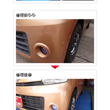
修理前💦💦
修理後😁