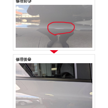
修理前🥲
修理後😁