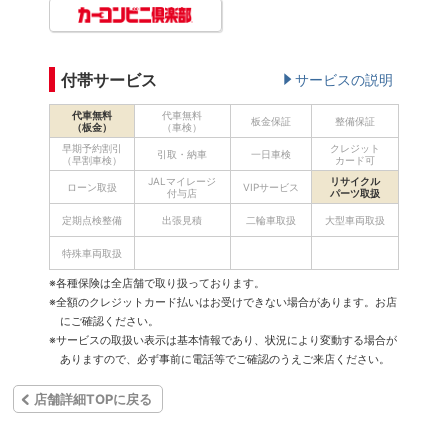
付帯サービス
サービスの説明
代車無料
代車無料
板金保証
整備保証
（板金）
（車検）
早期予約割引
クレジット
引取・納車
一日車検
（早割車検）
カード可
JALマイレージ
リサイクル
ローン取扱
VIPサービス
付与店
パーツ取扱
定期点検整備
出張見積
二輪車取扱
大型車両取扱
特殊車両取扱
※各種保険は全店舗で取り扱っております。
※全額のクレジットカード払いはお受けできない場合があります。お店
にご確認ください。
※サービスの取扱い表示は基本情報であり、状況により変動する場合が
ありますので、必ず事前に電話等でご確認のうえご来店ください。
店舗詳細TOPに戻る