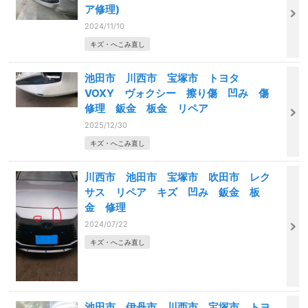
ア修理)
2024/11/10
キズ・へこみ直し
池田市 川西市 宝塚市 トヨタ
VOXY ヴォクシー 擦り傷 凹み 傷
修理 鈑金 板金 リペア
2025/12/30
キズ・へこみ直し
川西市 池田市 宝塚市 吹田市 レク
サス リペア キズ 凹み 鈑金 板
金 修理
2024/07/22
キズ・へこみ直し
池田市 伊丹市 川西市 宝塚市 トヨ