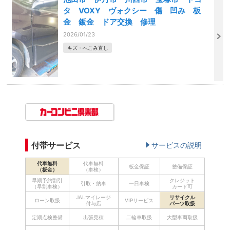
タ VOXY ヴォクシー 傷 凹み 板
金 鈑金 ドア交換 修理
2026/01/23
キズ・へこみ直し
付帯サービス
サービスの説明
代車無料
代車無料
板金保証
整備保証
（板金）
（車検）
早期予約割引
クレジット
引取・納車
一日車検
（早割車検）
カード可
JALマイレージ
リサイクル
ローン取扱
VIPサービス
付与店
パーツ取扱
定期点検整備
出張見積
二輪車取扱
大型車両取扱