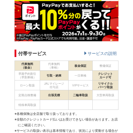
付帯サービス
サービスの説明
代車無料
代車無料
板金保証
整備保証
（板金）
（車検）
早期予約割引
クレジット
引取・納車
一日車検
（早割車検）
カード可
JALマイレージ
リサイクル
ローン取扱
VIPサービス
付与店
パーツ取扱
定期点検整備
出張見積
二輪車取扱
大型車両取扱
特殊車両取扱
※各種保険は全店舗で取り扱っております。
※全額のクレジットカード払いはお受けできない場合があります。お店
にご確認ください。
※サービスの取扱い表示は基本情報であり、状況により変動する場合が