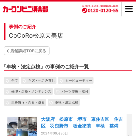
事例のご紹介
CoCoRo松原天美店
店舗詳細TOPに戻る
「
車検・法定点検」の事例のご紹介一覧
全て
キズ・へこみ直し
カービューティー
修理・点検・メンテナンス
パーツ交換・取付
車を買う・売る・譲る
車検・法定点検
大阪府 松原市 堺市 東住吉区 住吉
区 羽曳野市 板金塗装 車検 整備
2024年09月30日