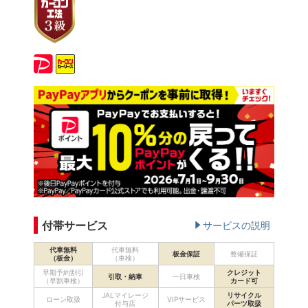
付帯サービス
サービスの説明
代車無料
代車無料
板金保証
整備保証
（板金）
（車検）
早期予約割引
クレジット
引取・納車
一日車検
（早割車検）
カード可
JALマイレージ
リサイクル
ローン取扱
VIPサービス
付与店
パーツ取扱