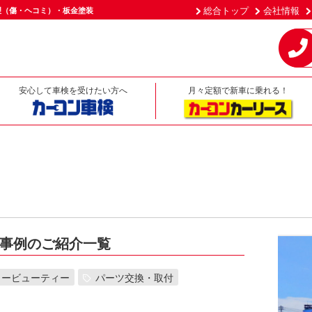
総合トップ
会社情報
理（傷・ヘコミ）・板金塗装
安心して車検を受けたい方へ
月々定額で新車に乗れる！
事例のご紹介一覧
カービューティー
パーツ交換・取付