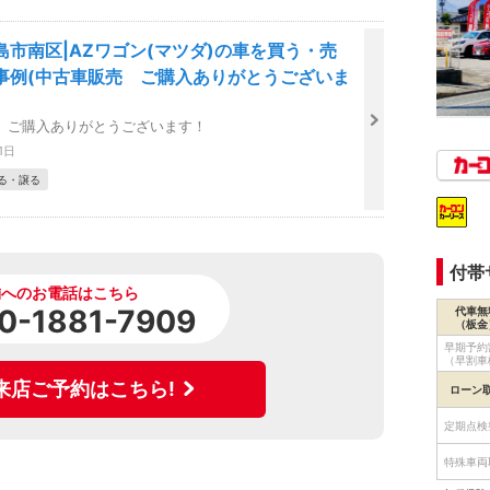
島市南区|AZワゴン(マツダ)の車を買う・売
事例(中古車販売 ご購入ありがとうございま
 ご購入ありがとうございます！
1日
る・譲る
付帯
舗へのお電話はこちら
0-1881-7909
代車無
（板金
早期予約
（早割車
来店ご予約はこちら!
ローン
定期点検
特殊車両