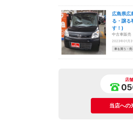
広島県広
る・譲る
す！)
中古車販売
2023年01月3
車を買う・売
店
05
当店への