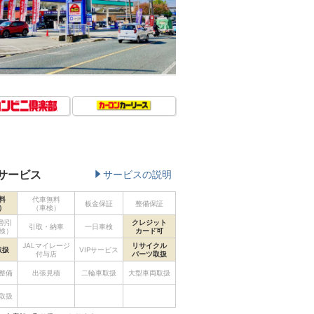
サービス
サービスの説明
料
代車無料
板金保証
整備保証
）
（車検）
割引
クレジット
引取・納車
一日車検
検）
カード可
JALマイレージ
リサイクル
取扱
VIPサービス
付与店
パーツ取扱
整備
出張見積
二輪車取扱
大型車両取扱
取扱