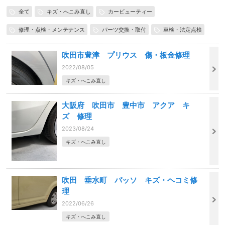
全て
キズ・へこみ直し
カービューティー
修理・点検・メンテナンス
パーツ交換・取付
車検・法定点検
吹田市豊津 プリウス 傷・板金修理
2022/08/05
キズ・へこみ直し
大阪府 吹田市 豊中市 アクア キ
ズ 修理
2023/08/24
キズ・へこみ直し
吹田 垂水町 パッソ キズ・ヘコミ修
理
2022/06/26
キズ・へこみ直し