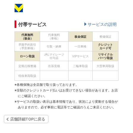
付帯サービス
サービスの説明
代車無料
代車無料
板金保証
整備保証
（板金）
（車検）
早期予約割引
クレジット
引取・納車
一日車検
（早割車検）
カード可
JALマイレージ
リサイクル
ローン取扱
VIPサービス
付与店
パーツ取扱
定期点検整備
出張見積
二輪車取扱
大型車両取扱
特殊車両取扱
※各種保険は全店舗で取り扱っております。
※全額のクレジットカード払いはお受けできない場合があります。お店
にご確認ください。
※サービスの取扱い表示は基本情報であり、状況により変動する場合が
ありますので、必ず事前に電話等でご確認のうえご来店ください。
店舗詳細TOPに戻る